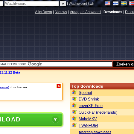
|
Wachtwoord kwijt
AfterDawn
|
Nieuws
|
Vraag en Antwoord
|
Downloads
|
Discu
13.11.22 Beta
Top downloads
X
versie)
downloaden.
Spotnet
DVD Shrink
coverXP Free
QuickPar (nederlands)
NLOAD
MakeMKV
HWiNFO64
Meer top downloads