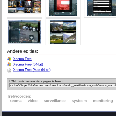
Andere edities:
Xeoma Free
Xeoma Free (64-bit)
Xeoma Free (Mac 64-bit)
HTML code om naar deze pagina te linken:
Trefwoorden:
xeoma
video
surveillance
systeem
monitoring