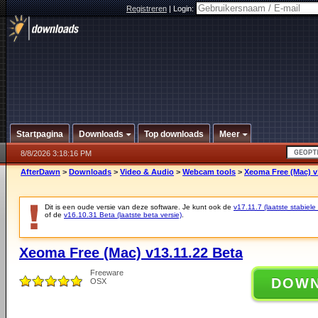
Registreren
|
Login:
Startpagina
Downloads
Top downloads
Meer
8/8/2026 3:18:16 PM
AfterDawn
>
Downloads
>
Video & Audio
>
Webcam tools
>
Xeoma Free (Mac) v
Dit is een oude versie van deze software. Je kunt ook de
v17.11.7 (laatste stabiele 
of de
v16.10.31 Beta (laatste beta versie)
.
Xeoma Free (Mac) v13.11.22 Beta
Freeware
DOW
OSX