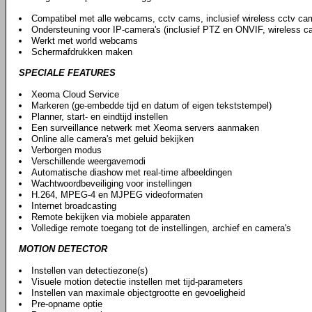
Compatibel met alle webcams, cctv cams, inclusief wireless cctv ca
Ondersteuning voor IP-camera's (inclusief PTZ en ONVIF, wireless ca
Werkt met world webcams
Schermafdrukken maken
SPECIALE FEATURES
Xeoma Cloud Service
Markeren (ge-embedde tijd en datum of eigen tekststempel)
Planner, start- en eindtijd instellen
Een surveillance netwerk met Xeoma servers aanmaken
Online alle camera's met geluid bekijken
Verborgen modus
Verschillende weergavemodi
Automatische diashow met real-time afbeeldingen
Wachtwoordbeveiliging voor instellingen
H.264, MPEG-4 en MJPEG videoformaten
Internet broadcasting
Remote bekijken via mobiele apparaten
Volledige remote toegang tot de instellingen, archief en camera's
MOTION DETECTOR
Instellen van detectiezone(s)
Visuele motion detectie instellen met tijd-parameters
Instellen van maximale objectgrootte en gevoeligheid
Pre-opname optie