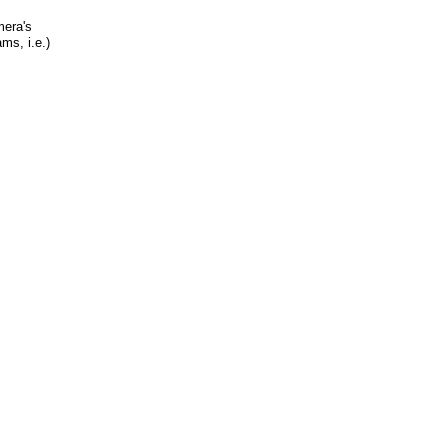
mera's
ms, i.e.)