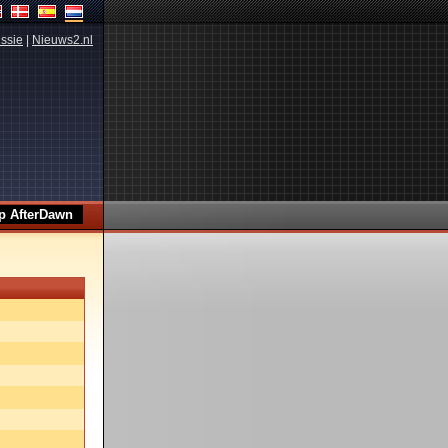
ssie
|
Nieuws2.nl