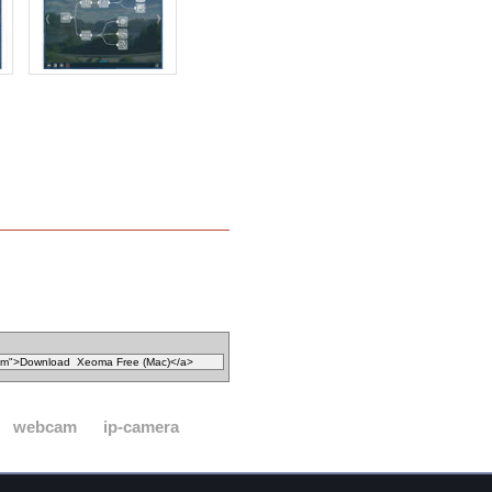
webcam
ip-camera