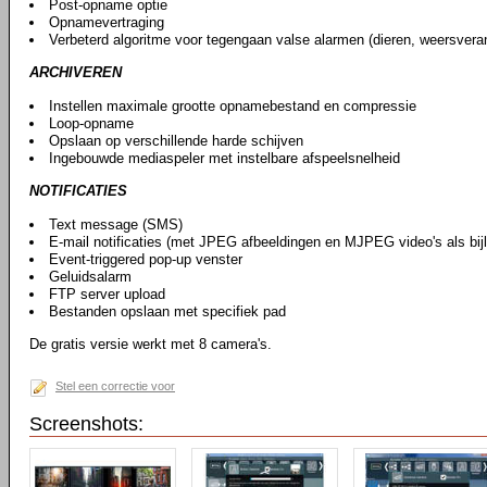
Post-opname optie
Opnamevertraging
Verbeterd algoritme voor tegengaan valse alarmen (dieren, weersveran
ARCHIVEREN
Instellen maximale grootte opnamebestand en compressie
Loop-opname
Opslaan op verschillende harde schijven
Ingebouwde mediaspeler met instelbare afspeelsnelheid
NOTIFICATIES
Text message (SMS)
E-mail notificaties (met JPEG afbeeldingen en MJPEG video's als bij
Event-triggered pop-up venster
Geluidsalarm
FTP server upload
Bestanden opslaan met specifiek pad
De gratis versie werkt met 8 camera's.
Stel een correctie voor
Screenshots: