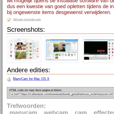
wil mogelijk tijdens de installatie software van d
dus een kwestie van goed opletten tijdens de ins
bij ongewenste items desgewenst verwijderen.
Stel een correctie voor
Screenshots:
Andere edities:
ManyCam for Mac OS X
HTML code om naar deze pagina te linken:
Trefwoorden:
manycam
webcam
cam
effecte