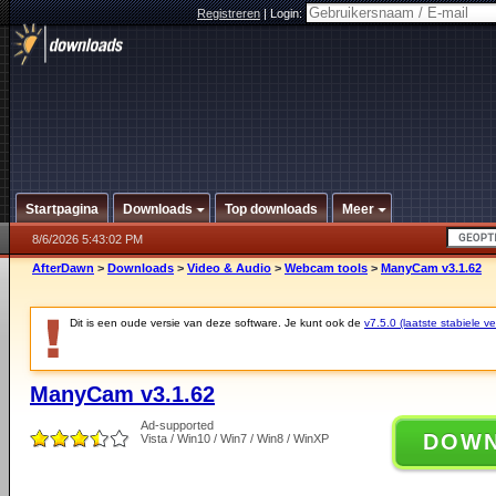
Registreren
|
Login:
Startpagina
Downloads
Top downloads
Meer
8/6/2026 5:43:02 PM
AfterDawn
>
Downloads
>
Video & Audio
>
Webcam tools
>
ManyCam v3.1.62
Dit is een oude versie van deze software. Je kunt ook de
v7.5.0 (laatste stabiele ve
ManyCam v3.1.62
Ad-supported
DOW
Vista / Win10 / Win7 / Win8 / WinXP