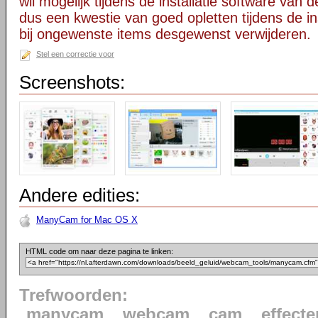
wil mogelijk tijdens de installatie software van d
dus een kwestie van goed opletten tijdens de ins
bij ongewenste items desgewenst verwijderen.
Stel een correctie voor
Screenshots:
Andere edities:
ManyCam for Mac OS X
HTML code om naar deze pagina te linken:
Trefwoorden:
manycam
webcam
cam
effecte