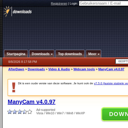
Registreren
|
Login:
Startpagina
Downloads
Top downloads
Meer
8/8/2026 8:17:58 PM
AfterDawn
>
Downloads
>
Video & Audio
>
Webcam tools
>
ManyCam v4.0.97
Dit is een oude versie van deze software. Je kunt ook de
v7.5.0 (laatste stabiele ve
ManyCam v4.0.97
Ad-supported
DOW
Vista / Win10 / Win7 / Win8 / WinXP