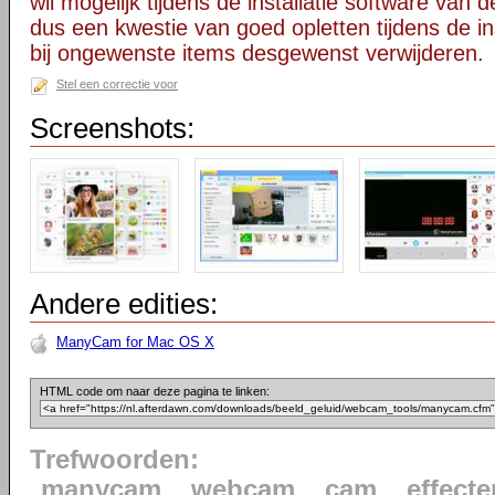
wil mogelijk tijdens de installatie software van d
dus een kwestie van goed opletten tijdens de ins
bij ongewenste items desgewenst verwijderen.
Stel een correctie voor
Screenshots:
Andere edities:
ManyCam for Mac OS X
HTML code om naar deze pagina te linken:
Trefwoorden:
manycam
webcam
cam
effecte