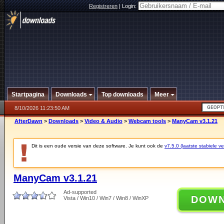
Registreren
|
Login:
Startpagina
Downloads
Top downloads
Meer
8/10/2026 11:23:50 AM
AfterDawn
>
Downloads
>
Video & Audio
>
Webcam tools
>
ManyCam v3.1.21
Dit is een oude versie van deze software. Je kunt ook de
v7.5.0 (laatste stabiele ve
ManyCam v3.1.21
Ad-supported
DOW
Vista / Win10 / Win7 / Win8 / WinXP