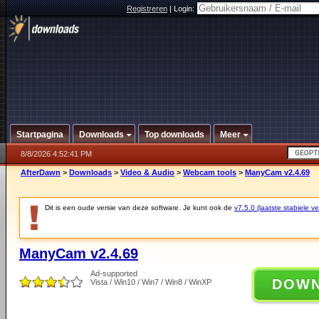
Registreren
|
Login:
Startpagina
Downloads
Top downloads
Meer
8/8/2026 4:52:41 PM
AfterDawn
>
Downloads
>
Video & Audio
>
Webcam tools
>
ManyCam v2.4.69
Dit is een oude versie van deze software. Je kunt ook de
v7.5.0 (laatste stabiele ve
ManyCam v2.4.69
Ad-supported
DOW
Vista / Win10 / Win7 / Win8 / WinXP