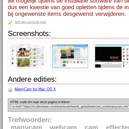
wil mogelijk tijdens de installatie software van d
dus een kwestie van goed opletten tijdens de ins
bij ongewenste items desgewenst verwijderen.
Stel een correctie voor
Screenshots:
Andere edities:
ManyCam for Mac OS X
HTML code om naar deze pagina te linken:
Trefwoorden:
manycam
webcam
cam
effecte