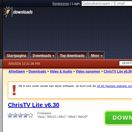
Registreren
|
Login:
Startpagina
Downloads
Top downloads
Meer
8/9/2026 12:21:36 PM
AfterDawn
>
Downloads
>
Video & Audio
>
Video opnemen
>
ChrisTV Lite v6.30
Dit is een oude versie van deze software. Je kunt ook de
v6.40 (laatste stabiele ver
ChrisTV Lite v6.30
Freeware
DOW
Vista / Win10 / Win7 / Win8 / WinXP