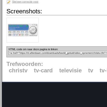
Stel een correctie voor
Screenshots:
HTML code om naar deze pagina te linken:
Trefwoorden:
christv
tv-card
televisie
tv
tv