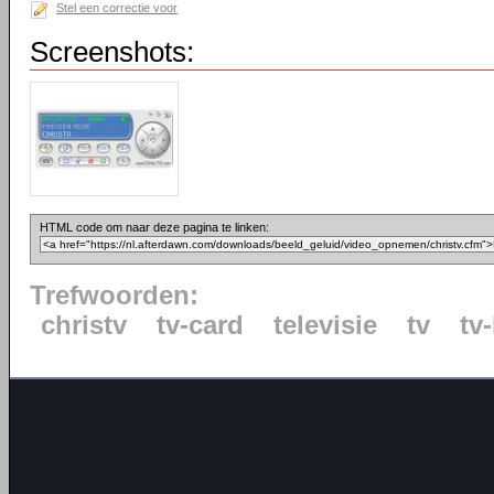
Stel een correctie voor
Screenshots:
HTML code om naar deze pagina te linken:
Trefwoorden:
christv
tv-card
televisie
tv
tv