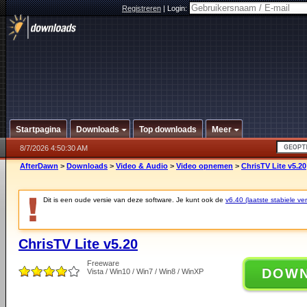
Registreren
|
Login:
Startpagina
Downloads
Top downloads
Meer
8/7/2026 4:50:30 AM
AfterDawn
>
Downloads
>
Video & Audio
>
Video opnemen
>
ChrisTV Lite v5.20
Dit is een oude versie van deze software. Je kunt ook de
v6.40 (laatste stabiele ver
ChrisTV Lite v5.20
Freeware
DOW
Vista / Win10 / Win7 / Win8 / WinXP