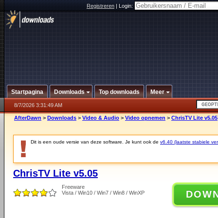
Registreren
|
Login:
Startpagina
Downloads
Top downloads
Meer
8/7/2026 3:31:49 AM
AfterDawn
>
Downloads
>
Video & Audio
>
Video opnemen
>
ChrisTV Lite v5.05
Dit is een oude versie van deze software. Je kunt ook de
v6.40 (laatste stabiele ver
ChrisTV Lite v5.05
Freeware
DOW
Vista / Win10 / Win7 / Win8 / WinXP