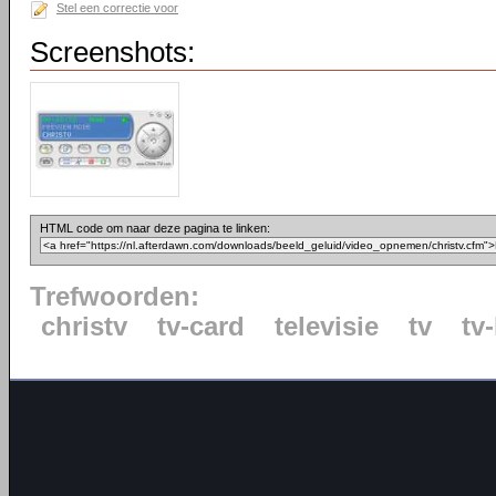
Stel een correctie voor
Screenshots:
HTML code om naar deze pagina te linken:
Trefwoorden:
christv
tv-card
televisie
tv
tv