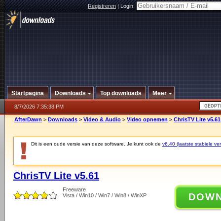
Registreren
|
Login:
Startpagina
Downloads
Top downloads
Meer
8/7/2026 7:35:38 PM
AfterDawn
>
Downloads
>
Video & Audio
>
Video opnemen
>
ChrisTV Lite v5.61
Dit is een oude versie van deze software. Je kunt ook de
v6.40 (laatste stabiele ver
ChrisTV Lite v5.61
Freeware
DOW
Vista / Win10 / Win7 / Win8 / WinXP