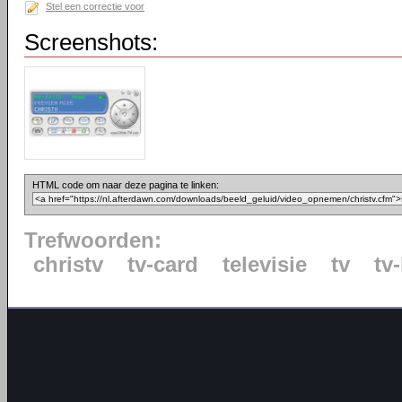
Stel een correctie voor
Screenshots:
HTML code om naar deze pagina te linken:
Trefwoorden:
christv
tv-card
televisie
tv
tv