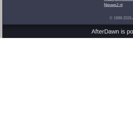
Nieuws2.nl
© 1999-2026
AfterDawn is p