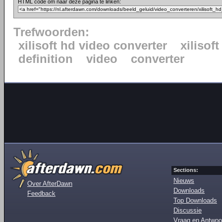
HTML code om naar deze pagina te linken:
Trefwoorden:
xilisoft hd video converter
xilisoft
definition
video
converter
Sections:
Nieuws
Over AfterDawn
Downloads
Feedback
Top Downloads
Discussie
Vraag en Antwoo