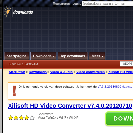
Registreren
|
Login:
Startpagina
Downloads
Top downloads
Meer
8/7/2026 1:34:05 AM
AfterDawn
>
Downloads
>
Video & Audio
>
Video converteren
>
Xilisoft HD Vid
Dit is een oude versie van deze software. Je kunt ook de
v7.7.2.20130805 (laatste 
Xilisoft HD Video Converter v7.4.0.20120710
Shareware
DOW
Vista / Win2k / Win7 / WinXP