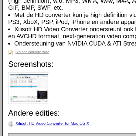
(high definition), w.o. MP3, WMA, WAV, M4A,
GIF, BMP, SWF, etc.
Met de HD converter kun je high definition v
PS3, XboX, PSP, iPod, iPhone en andere appar
Xilisoft HD Video Converter ondersteunt ook
en AVCHD formaat, next-generation video comp
Ondersteuning van NVIDIA CUDA & ATI Strea
Stel een correctie voor
Screenshots:
Andere edities:
Xilisoft HD Video Converter for Mac OS X