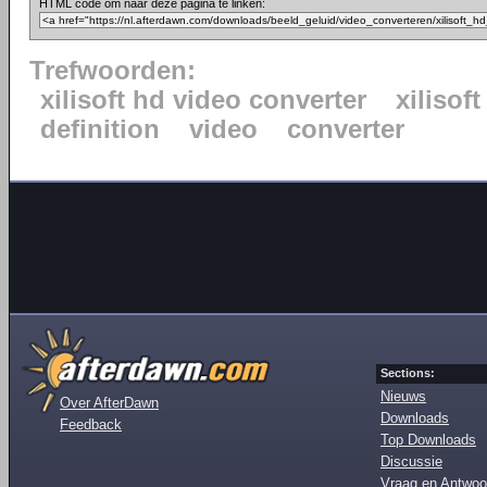
HTML code om naar deze pagina te linken:
Trefwoorden:
xilisoft hd video converter
xilisoft
definition
video
converter
Sections:
Nieuws
Over AfterDawn
Downloads
Feedback
Top Downloads
Discussie
Vraag en Antwoo