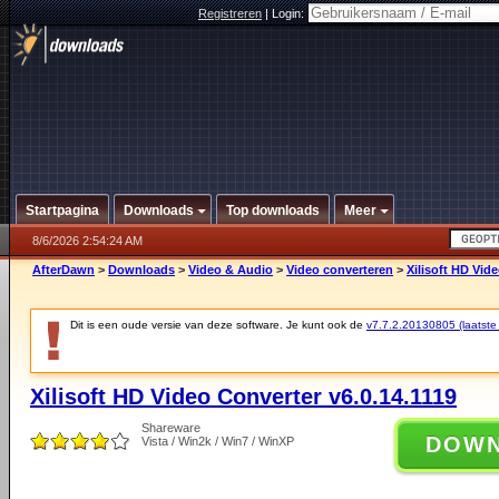
Registreren
|
Login:
Startpagina
Downloads
Top downloads
Meer
8/6/2026 2:54:24 AM
AfterDawn
>
Downloads
>
Video & Audio
>
Video converteren
>
Xilisoft HD Vid
Dit is een oude versie van deze software. Je kunt ook de
v7.7.2.20130805 (laatste 
Xilisoft HD Video Converter v6.0.14.1119
Shareware
DOW
Vista / Win2k / Win7 / WinXP