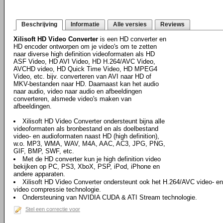
Beschrijving
Informatie
Alle versies
Reviews
Xilisoft HD Video Converter
is een HD converter en
HD encoder ontworpen om je video's om te zetten
naar diverse high definition videoformaten als HD
ASF Video, HD AVI Video, HD H.264/AVC Video,
AVCHD video, HD Quick Time Video, HD MPEG4
Video, etc. bijv. converteren van AVI naar HD of
MKV-bestanden naar HD. Daarnaast kan het audio
naar audio, video naar audio en afbeeldingen
converteren, alsmede video's maken van
afbeeldingen.
Xilisoft HD Video Converter ondersteunt bijna alle
videoformaten als bronbestand en als doelbestand
video- en audioformaten naast HD (high definition),
w.o. MP3, WMA, WAV, M4A, AAC, AC3, JPG, PNG,
GIF, BMP, SWF, etc.
Met de HD converter kun je high definition video
bekijken op PC, PS3, XboX, PSP, iPod, iPhone en
andere apparaten.
Xilisoft HD Video Converter ondersteunt ook het H.264/AVC video- e
video compressie technologie.
Ondersteuning van NVIDIA CUDA & ATI Stream technologie.
Stel een correctie voor