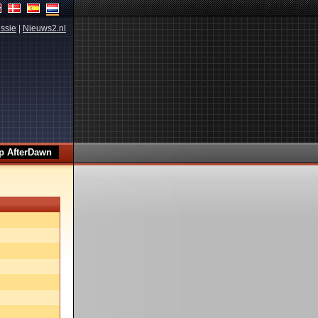
ssie
|
Nieuws2.nl