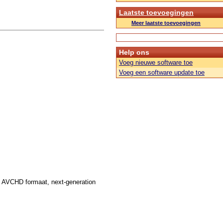
Laatste toevoegingen
Meer laatste toevoegingen
Help ons
Voeg nieuwe software toe
Voeg een software update toe
n AVCHD formaat, next-generation