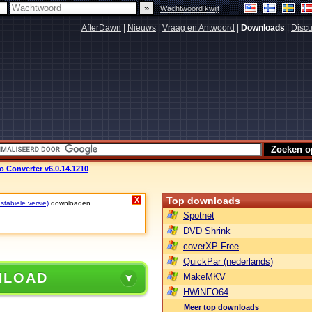
|
Wachtwoord kwijt
AfterDawn
|
Nieuws
|
Vraag en Antwoord
|
Downloads
|
Discu
eo Converter v6.0.14.1210
Top downloads
X
stabiele versie)
downloaden.
Spotnet
DVD Shrink
coverXP Free
QuickPar (nederlands)
NLOAD
MakeMKV
HWiNFO64
Meer top downloads