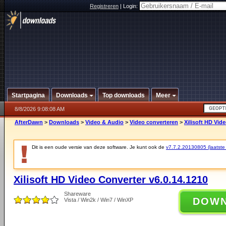
Registreren
|
Login:
Startpagina
Downloads
Top downloads
Meer
8/8/2026 9:08:08 AM
AfterDawn
>
Downloads
>
Video & Audio
>
Video converteren
>
Xilisoft HD Vid
Dit is een oude versie van deze software. Je kunt ook de
v7.7.2.20130805 (laatste 
Xilisoft HD Video Converter v6.0.14.1210
Shareware
DOW
Vista / Win2k / Win7 / WinXP