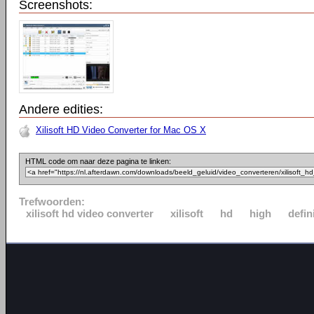
Screenshots:
Andere edities:
Xilisoft HD Video Converter for Mac OS X
HTML code om naar deze pagina te linken:
Trefwoorden:
xilisoft hd video converter
xilisoft
hd
high
defin