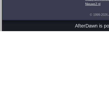
Nieuws2.nl
© 1999-2026
AfterDawn is p