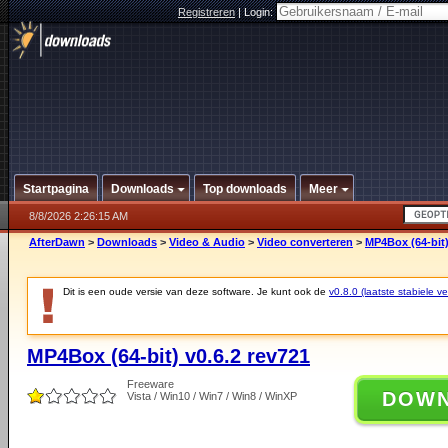
Registreren
|
Login:
Startpagina
Downloads
Top downloads
Meer
8/8/2026 2:26:15 AM
AfterDawn
>
Downloads
>
Video & Audio
>
Video converteren
>
MP4Box (64-bit)
Dit is een oude versie van deze software. Je kunt ook de
v0.8.0 (laatste stabiele ve
MP4Box (64-bit) v0.6.2 rev721
Freeware
DOW
Vista / Win10 / Win7 / Win8 / WinXP