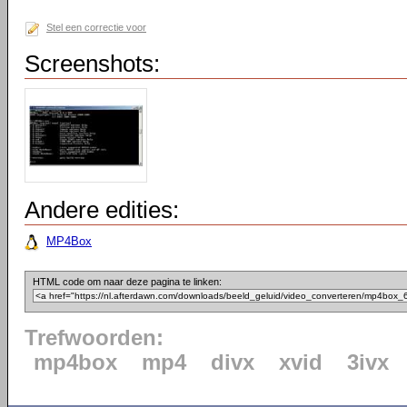
Stel een correctie voor
Screenshots:
Andere edities:
MP4Box
HTML code om naar deze pagina te linken:
Trefwoorden:
mp4box
mp4
divx
xvid
3ivx