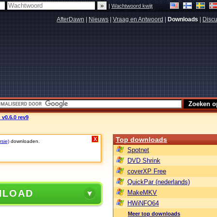
|
Wachtwoord kwijt
AfterDawn
|
Nieuws
|
Vraag en Antwoord
|
Downloads
|
Discu
 v0.6.0 rev9
Top downloads
X
rsie)
downloaden.
Spotnet
DVD Shrink
coverXP Free
QuickPar (nederlands)
NLOAD
MakeMKV
HWiNFO64
Meer top downloads