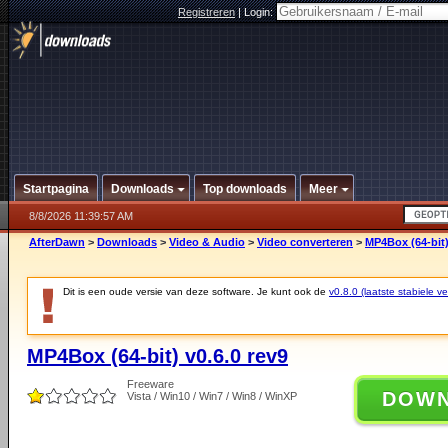
Registreren
|
Login:
Startpagina
Downloads
Top downloads
Meer
8/8/2026 11:39:57 AM
AfterDawn
>
Downloads
>
Video & Audio
>
Video converteren
>
MP4Box (64-bit)
Dit is een oude versie van deze software. Je kunt ook de
v0.8.0 (laatste stabiele ve
MP4Box (64-bit) v0.6.0 rev9
Freeware
DOW
Vista / Win10 / Win7 / Win8 / WinXP