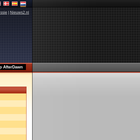
ssie
|
Nieuws2.nl