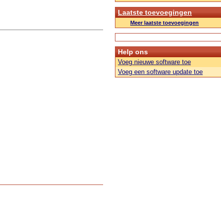
Laatste toevoegingen
Meer laatste toevoegingen
Help ons
Voeg nieuwe software toe
Voeg een software update toe