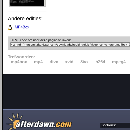
Andere edities:
MP4Box
HTML code om naar deze pagina te linken:
Trefwoorden:
mp4box
mp4
divx
xvid
3ivx
h264
mpeg4
Sections: