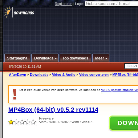
Registreren
|
Login:
Startpagina
Downloads
Top downloads
Meer
8/9/2026 10:11:31 AM
AfterDawn
>
Downloads
>
Video & Audio
>
Video converteren
>
MP4Box (64-bit)
Dit is een oude versie van deze software. Je kunt ook de
v0.8.0 (laatste stabiele ve
MP4Box (64-bit) v0.5.2 rev1114
Freeware
DOW
Vista / Win10 / Win7 / Win8 / WinXP