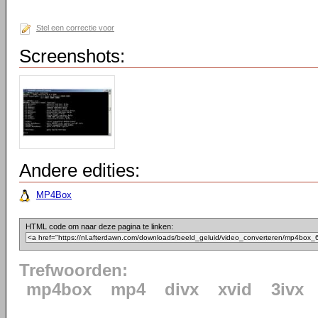
Stel een correctie voor
Screenshots:
Andere edities:
MP4Box
HTML code om naar deze pagina te linken:
Trefwoorden:
mp4box
mp4
divx
xvid
3ivx