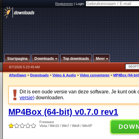
Registreren
|
Login:
Startpagina
Downloads
Top downloads
Meer
8/7/2026 5:23:49 AM
AfterDawn
>
Downloads
>
Video & Audio
>
Video converteren
>
MP4Box (64-bit)
Dit is een oude versie van deze software. Je kunt ook
versie)
downloaden.
MP4Box (64-bit) v0.7.0 rev1
Freeware
DOW
Vista / Win10 / Win7 / Win8 / WinXP