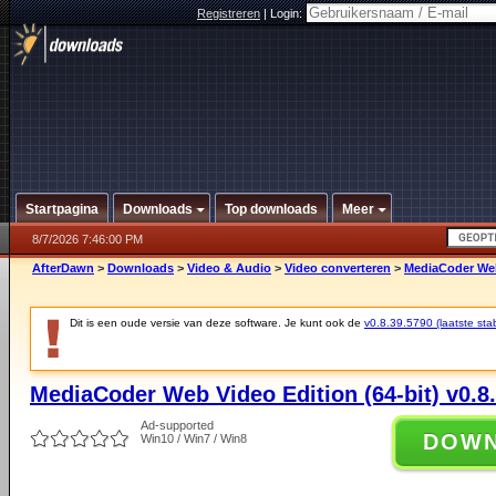
Registreren
|
Login:
Startpagina
Downloads
Top downloads
Meer
8/7/2026 7:46:00 PM
AfterDawn
>
Downloads
>
Video & Audio
>
Video converteren
>
MediaCoder Web 
Dit is een oude versie van deze software. Je kunt ook de
v0.8.39.5790 (laatste stab
MediaCoder Web Video Edition (64-bit) v0.8
Ad-supported
DOW
Win10 / Win7 / Win8