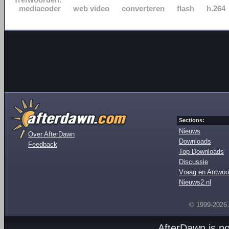
mediacoder
web video
converteren
flash
h.264
Sections:
Nieuws
Over AfterDawn
Downloads
Feedback
Top Downloads
Discussie
Vraag en Antwoo
Nieuws2.nl
© 1999-2026
AfterDawn is p