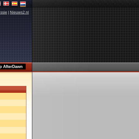
ssie
|
Nieuws2.nl