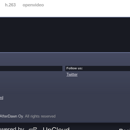
h.263
openvideo
Follow us:
Twitter
rd
AfterDawn Oy
. All rights reserved
owered by