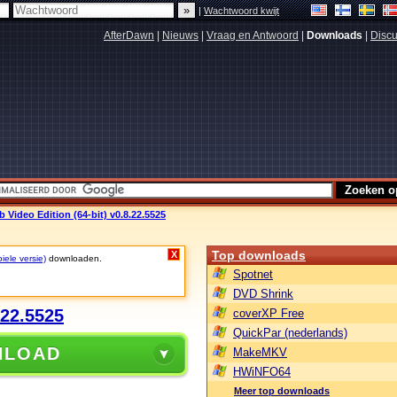
|
Wachtwoord kwijt
AfterDawn
|
Nieuws
|
Vraag en Antwoord
|
Downloads
|
Discu
Video Edition (64-bit) v0.8.22.5525
Top downloads
X
iele versie)
downloaden.
Spotnet
DVD Shrink
.22.5525
coverXP Free
QuickPar (nederlands)
NLOAD
MakeMKV
HWiNFO64
Meer top downloads