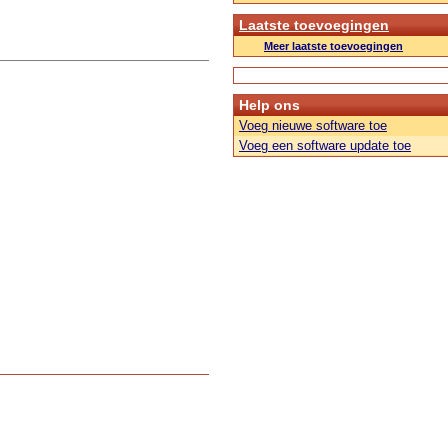
Laatste toevoegingen
Meer laatste toevoegingen
Help ons
Voeg nieuwe software toe
Voeg een software update toe