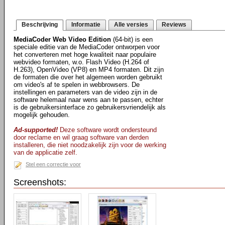
Beschrijving
Informatie
Alle versies
Reviews
MediaCoder Web Video Edition
(64-bit) is een
speciale editie van de MediaCoder ontworpen voor
het converteren met hoge kwaliteit naar populaire
webvideo formaten, w.o. Flash Video (H.264 of
H.263), OpenVideo (VP8) en MP4 formaten. Dit zijn
de formaten die over het algemeen worden gebruikt
om video's af te spelen in webbrowsers. De
instellingen en parameters van de video zijn in de
software helemaal naar wens aan te passen, echter
is de gebruikersinterface zo gebruikersvriendelijk als
mogelijk gehouden.
Ad-supported!
Deze software wordt ondersteund
door reclame en wil graag software van derden
installeren, die niet noodzakelijk zijn voor de werking
van de applicatie zelf.
Stel een correctie voor
Screenshots: