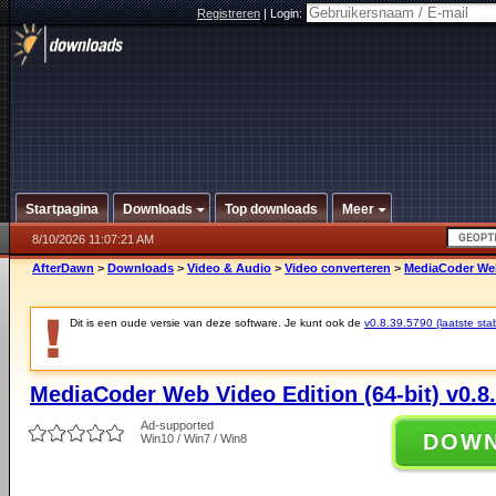
Registreren
|
Login:
Startpagina
Downloads
Top downloads
Meer
8/10/2026 11:07:21 AM
AfterDawn
>
Downloads
>
Video & Audio
>
Video converteren
>
MediaCoder Web 
Dit is een oude versie van deze software. Je kunt ook de
v0.8.39.5790 (laatste stab
MediaCoder Web Video Edition (64-bit) v0.8
Ad-supported
DOW
Win10 / Win7 / Win8