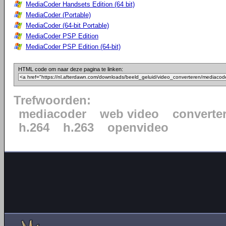
MediaCoder Handsets Edition (64 bit)
MediaCoder (Portable)
MediaCoder (64-bit Portable)
MediaCoder PSP Edition
MediaCoder PSP Edition (64-bit)
HTML code om naar deze pagina te linken:
Trefwoorden:
mediacoder
web video
converte
h.264
h.263
openvideo