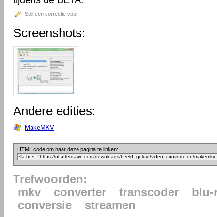
tijdens de BETA.
Stel een correctie voor
Screenshots:
Andere edities:
MakeMKV
HTML code om naar deze pagina te linken:
Trefwoorden:
mkv
converter
transcoder
blu-
conversie
streamen