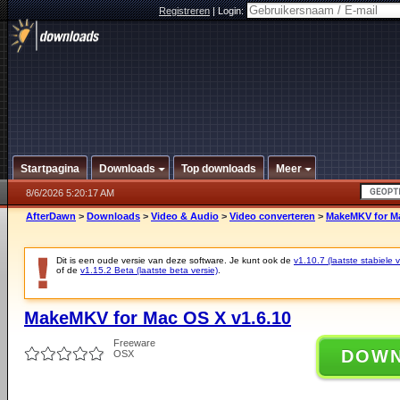
Registreren
|
Login:
Startpagina
Downloads
Top downloads
Meer
8/6/2026 5:20:17 AM
AfterDawn
>
Downloads
>
Video & Audio
>
Video converteren
>
MakeMKV for Ma
Dit is een oude versie van deze software. Je kunt ook de
v1.10.7 (laatste stabiele v
of de
v1.15.2 Beta (laatste beta versie)
.
MakeMKV for Mac OS X v1.6.10
Freeware
DOW
OSX