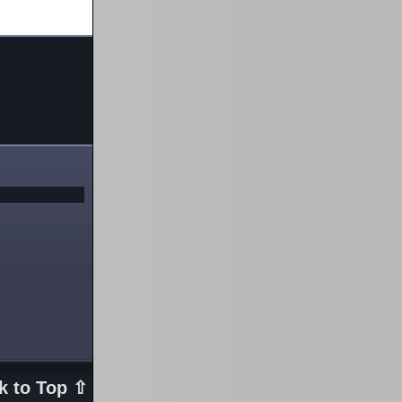
k to Top ⇧