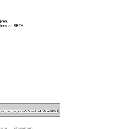
ijven.
tijdens de BETA.
rsie
streamen