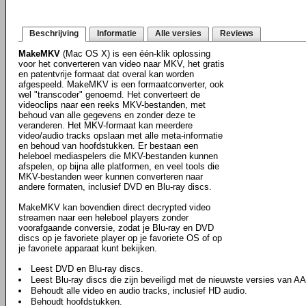
Beschrijving
Informatie
Alle versies
Reviews
MakeMKV
(Mac OS X) is een één-klik oplossing
voor het converteren van video naar MKV, het gratis
en patentvrije formaat dat overal kan worden
afgespeeld. MakeMKV is een formaatconverter, ook
wel "transcoder" genoemd. Het converteert de
videoclips naar een reeks MKV-bestanden, met
behoud van alle gegevens en zonder deze te
veranderen. Het MKV-formaat kan meerdere
video/audio tracks opslaan met alle meta-informatie
en behoud van hoofdstukken. Er bestaan een
heleboel mediaspelers die MKV-bestanden kunnen
afspelen, op bijna alle platformen, en veel tools die
MKV-bestanden weer kunnen converteren naar
andere formaten, inclusief DVD en Blu-ray discs.
MakeMKV kan bovendien direct decrypted video
streamen naar een heleboel players zonder
voorafgaande conversie, zodat je Blu-ray en DVD
discs op je favoriete player op je favoriete OS of op
je favoriete apparaat kunt bekijken.
Leest DVD en Blu-ray discs.
Leest Blu-ray discs die zijn beveiligd met de nieuwste versies van 
Behoudt alle video en audio tracks, inclusief HD audio.
Behoudt hoofdstukken.