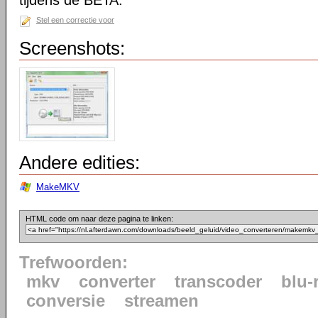
tijdens de BETA.
Stel een correctie voor
Screenshots:
Andere edities:
MakeMKV
HTML code om naar deze pagina te linken:
Trefwoorden:
mkv
converter
transcoder
blu-
conversie
streamen