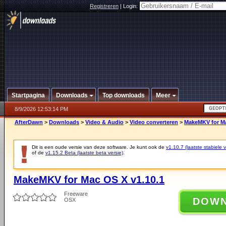
Registreren
|
Login:
Startpagina
Downloads
Top downloads
Meer
8/9/2026 12:53:14 PM
AfterDawn
>
Downloads
>
Video & Audio
>
Video converteren
>
MakeMKV for Ma
Dit is een oude versie van deze software. Je kunt ook de
v1.10.7 (laatste stabiele v
of de
v1.15.2 Beta (laatste beta versie)
.
MakeMKV for Mac OS X v1.10.1
Freeware
DOW
OSX