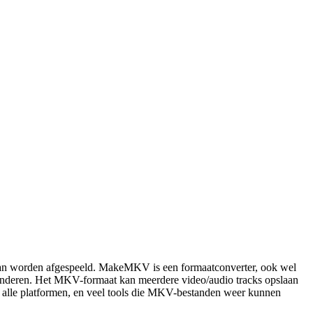
l kan worden afgespeeld. MakeMKV is een formaatconverter, ook wel
randeren. Het MKV-formaat kan meerdere video/audio tracks opslaan
 alle platformen, en veel tools die MKV-bestanden weer kunnen