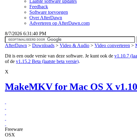
Laatste software updates
Feedback
Software toevoegen
Over AfterDawn
Adverteren op AfterDawn.com
8/7/2026 6:31:40 PM
AfterDawn
>
Downloads
>
Video & Audio
>
Video converteren
>
Dit is een oude versie van deze software. Je kunt ook de
v1.10.7 (laa
of de
v1.15.2 Beta (laatste beta versie)
.
X
MakeMKV for Mac OS X v1.10.
Freeware
OSX