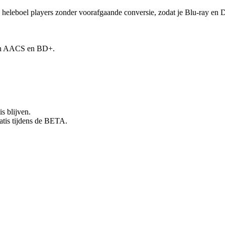
eboel players zonder voorafgaande conversie, zodat je Blu-ray en DVD 
 van AACS en BD+.
is blijven.
ratis tijdens de BETA.