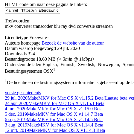
HTML code om naar deze pagina te linken:
Trefwoorden:
mkv
converter
transcoder
blu-ray
dvd
conversie
streamen
1
Licentietype
Freeware
Auteurs homepage
Bezoek de website van de auteur
Datum waarop toegevoegd
29 jul. 2020
Downloads
324
Bestandsgrootte
18.60 MB
(< 3min @ 1Mbps)
Ondersteunde talen
English, Finnish, Swedish, Norwegian, Spani
1
Besturingssystemen
OSX
1
De licentie en de besturingssysteem informatie is gebaseerd op de la
versie geschiedenis
29 jul. 2020
MakeMKV for Mac OS X v1.15.2 Beta
(Laatste beta ver
24 apr. 2020
MakeMKV for Mac OS X v1.15.1 Beta
4 mrt. 2020
MakeMKV for Mac OS X v1.15.0 Beta
5 dec. 2019
MakeMKV for Mac OS X v1.14.7 Beta
6 sep. 2019
MakeMKV for Mac OS X v1.14.5 Beta
3 aug. 2019
MakeMKV for Mac OS X v1.14.4 Beta
12 mrt. 2019
MakeMKV for Mac OS X v1.14.3 Beta