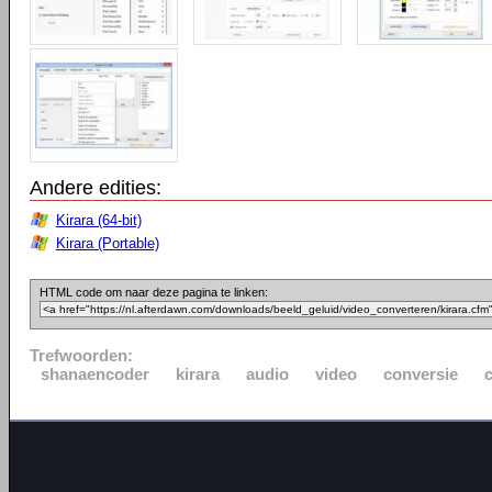
Andere edities:
Kirara (64-bit)
Kirara (Portable)
HTML code om naar deze pagina te linken:
Trefwoorden:
shanaencoder
kirara
audio
video
conversie