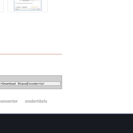
converter
ondertitels