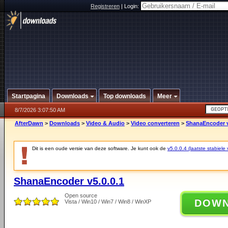
Registreren
|
Login:
Startpagina
Downloads
Top downloads
Meer
8/7/2026 3:07:50 AM
AfterDawn
>
Downloads
>
Video & Audio
>
Video converteren
>
ShanaEncoder v
Dit is een oude versie van deze software. Je kunt ook de
v5.0.0.4 (laatste stabiele 
ShanaEncoder v5.0.0.1
Open source
DOW
Vista / Win10 / Win7 / Win8 / WinXP