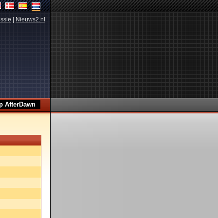
ssie
|
Nieuws2.nl