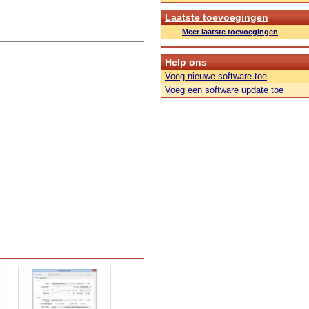
Laatste toevoegingen
Meer laatste toevoegingen
Help ons
Voeg nieuwe software toe
Voeg een software update toe