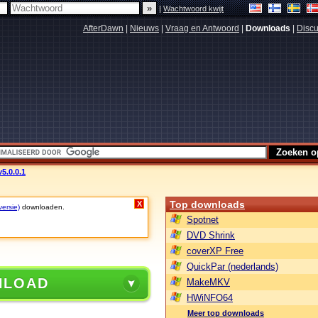
|
Wachtwoord kwijt
AfterDawn
|
Nieuws
|
Vraag en Antwoord
|
Downloads
|
Discu
5.0.0.1
Top downloads
X
versie)
downloaden.
Spotnet
DVD Shrink
coverXP Free
QuickPar (nederlands)
NLOAD
MakeMKV
HWiNFO64
Meer top downloads