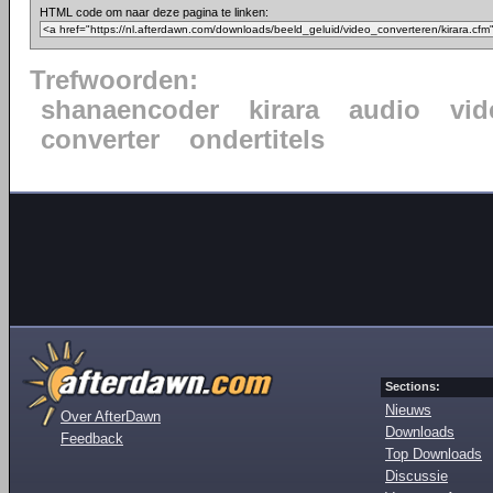
HTML code om naar deze pagina te linken:
Trefwoorden:
shanaencoder
kirara
audio
vid
converter
ondertitels
Sections:
Nieuws
Over AfterDawn
Downloads
Feedback
Top Downloads
Discussie