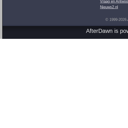
Vraag en Antwoo
Nieuws2.nl
© 1999-2026
AfterDawn is p