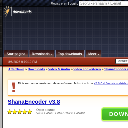
Registreren
|
Login:
Startpagina
Downloads
Top downloads
Meer
8/8/2026 9:10:12 PM
AfterDawn
>
Downloads
>
Video & Audio
>
Video converteren
>
ShanaEncoder 
Dit is een oude versie van deze software. Je kunt ook de
v5.0.0.4 (laatste stabiele 
ShanaEncoder v3.8
Open source
DOW
Vista / Win10 / Win7 / Win8 / WinXP