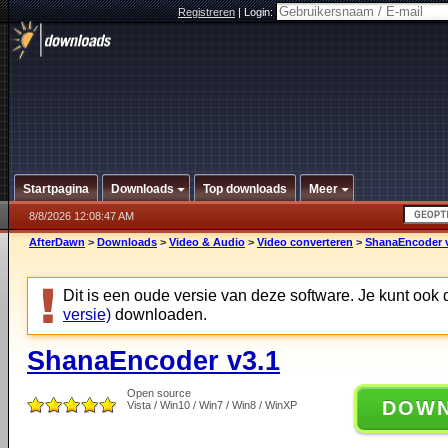
Registreren
|
Login:
Startpagina
Downloads
Top downloads
Meer
8/8/2026 12:08:47 AM
AfterDawn
>
Downloads
>
Video & Audio
>
Video converteren
>
ShanaEncoder 
Dit is een oude versie van deze software. Je kunt ook
versie)
downloaden.
ShanaEncoder v3.1
Open source
DOW
Vista / Win10 / Win7 / Win8 / WinXP