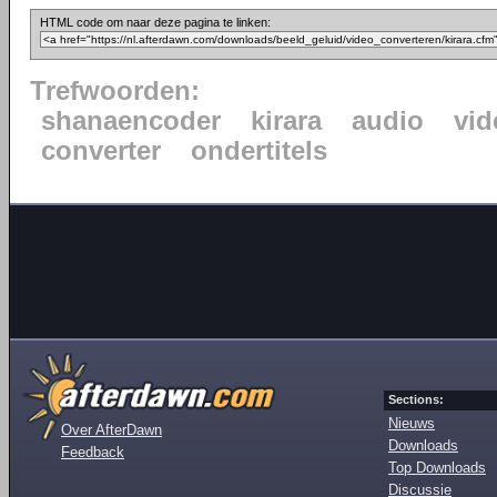
HTML code om naar deze pagina te linken:
Trefwoorden:
shanaencoder
kirara
audio
vid
converter
ondertitels
Sections:
Nieuws
Over AfterDawn
Downloads
Feedback
Top Downloads
Discussie