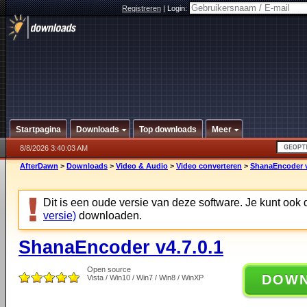
Registreren
|
Login:
Startpagina
Downloads
Top downloads
Meer
8/8/2026 3:40:03 AM
AfterDawn
>
Downloads
>
Video & Audio
>
Video converteren
>
ShanaEncoder v
Dit is een oude versie van deze software. Je kunt ook
versie)
downloaden.
ShanaEncoder v4.7.0.1
Open source
DOW
Vista / Win10 / Win7 / Win8 / WinXP