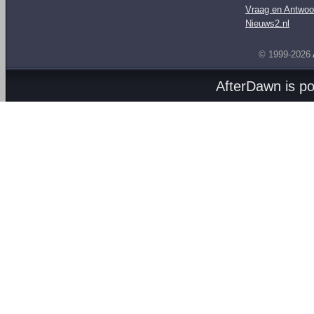
Vraag en Antwoo
Nieuws2.nl
© 1999-2026
AfterDawn is p