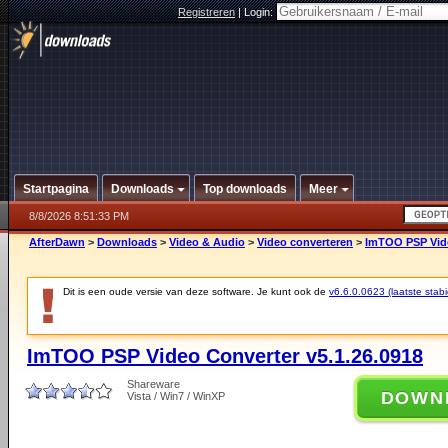
Registreren
|
Login:
Startpagina
Downloads
Top downloads
Meer
8/8/2026 8:51:33 PM
AfterDawn
>
Downloads
>
Video & Audio
>
Video converteren
>
ImTOO PSP Vide
Dit is een oude versie van deze software. Je kunt ook de
v6.6.0.0623 (laatste stabi
ImTOO PSP Video Converter v5.1.26.0918
Shareware
DOWN
Vista / Win7 / WinXP