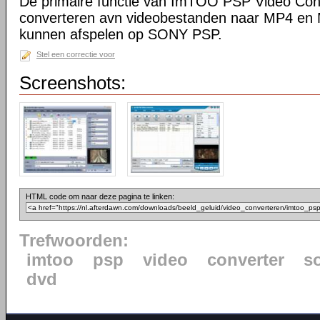
De primaire functie van ImTOO PSP Video Conv
converteren avn videobestanden naar MP4 en
kunnen afspelen op SONY PSP.
Stel een correctie voor
Screenshots:
HTML code om naar deze pagina te linken:
Trefwoorden:
imtoo
psp
video
converter
s
dvd