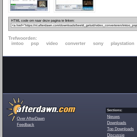
HTML code om naar deze pagina te linken:
Trefwoorden:
imtoo
psp
video
converter
sony
playstation
Sections:
Nieuws
Over AfterDawn
Downloads
Feedback
Top Downloads
Discussie