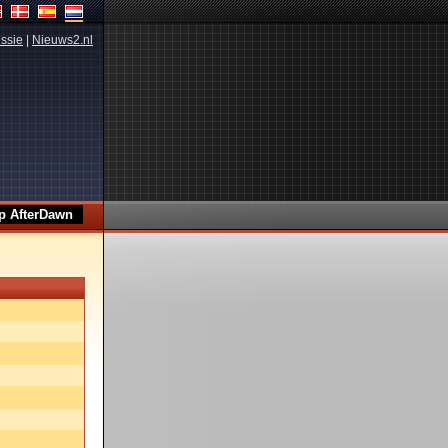
ssie
|
Nieuws2.nl