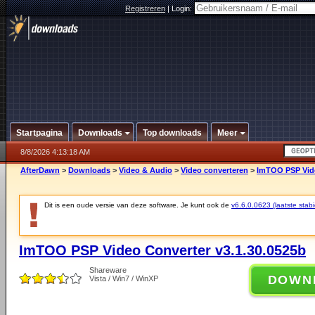
Registreren
|
Login:
Startpagina
Downloads
Top downloads
Meer
8/8/2026 4:13:18 AM
AfterDawn
>
Downloads
>
Video & Audio
>
Video converteren
>
ImTOO PSP Vide
Dit is een oude versie van deze software. Je kunt ook de
v6.6.0.0623 (laatste stabi
ImTOO PSP Video Converter v3.1.30.0525b
Shareware
DOWN
Vista / Win7 / WinXP