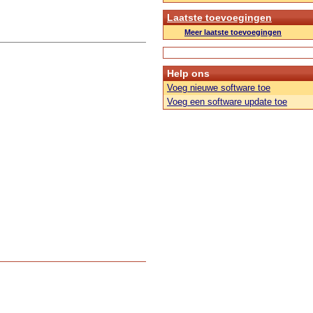
Laatste toevoegingen
Meer laatste toevoegingen
Help ons
Voeg nieuwe software toe
Voeg een software update toe