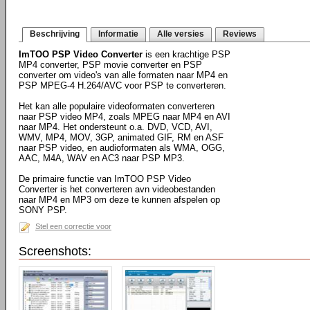
Beschrijving
Informatie
Alle versies
Reviews
ImTOO PSP Video Converter
is een krachtige PSP
MP4 converter, PSP movie converter en PSP
converter om video's van alle formaten naar MP4 en
PSP MPEG-4 H.264/AVC voor PSP te converteren.
Het kan alle populaire videoformaten converteren
naar PSP video MP4, zoals MPEG naar MP4 en AVI
naar MP4. Het ondersteunt o.a. DVD, VCD, AVI,
WMV, MP4, MOV, 3GP, animated GIF, RM en ASF
naar PSP video, en audioformaten als WMA, OGG,
AAC, M4A, WAV en AC3 naar PSP MP3.
De primaire functie van ImTOO PSP Video
Converter is het converteren avn videobestanden
naar MP4 en MP3 om deze te kunnen afspelen op
SONY PSP.
Stel een correctie voor
Screenshots: