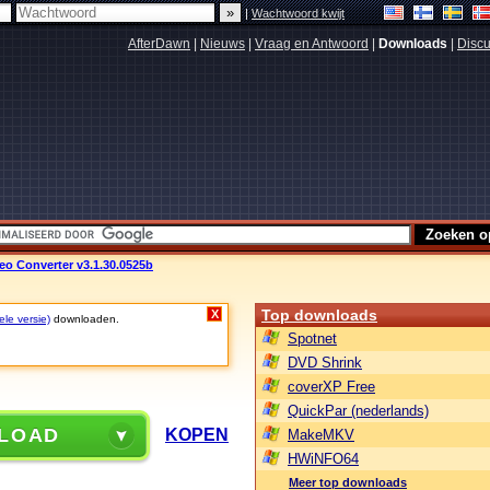
|
Wachtwoord kwijt
AfterDawn
|
Nieuws
|
Vraag en Antwoord
|
Downloads
|
Discu
o Converter v3.1.30.0525b
Top downloads
X
ele versie)
downloaden.
Spotnet
DVD Shrink
coverXP Free
QuickPar (nederlands)
LOAD
KOPEN
MakeMKV
HWiNFO64
Meer top downloads