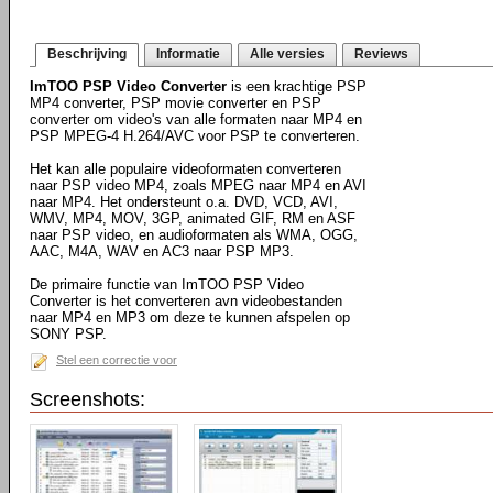
Beschrijving
Informatie
Alle versies
Reviews
ImTOO PSP Video Converter
is een krachtige PSP
MP4 converter, PSP movie converter en PSP
converter om video's van alle formaten naar MP4 en
PSP MPEG-4 H.264/AVC voor PSP te converteren.
Het kan alle populaire videoformaten converteren
naar PSP video MP4, zoals MPEG naar MP4 en AVI
naar MP4. Het ondersteunt o.a. DVD, VCD, AVI,
WMV, MP4, MOV, 3GP, animated GIF, RM en ASF
naar PSP video, en audioformaten als WMA, OGG,
AAC, M4A, WAV en AC3 naar PSP MP3.
De primaire functie van ImTOO PSP Video
Converter is het converteren avn videobestanden
naar MP4 en MP3 om deze te kunnen afspelen op
SONY PSP.
Stel een correctie voor
Screenshots: