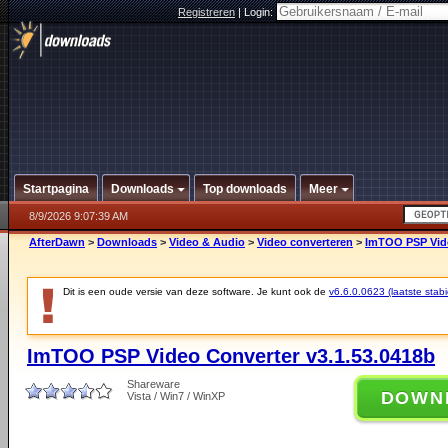
Registreren
|
Login:
Startpagina
Downloads
Top downloads
Meer
8/9/2026 9:07:39 AM
AfterDawn
>
Downloads
>
Video & Audio
>
Video converteren
>
ImTOO PSP Vide
Dit is een oude versie van deze software. Je kunt ook de
v6.6.0.0623 (laatste stabi
ImTOO PSP Video Converter v3.1.53.0418b
Shareware
DOWN
Vista / Win7 / WinXP