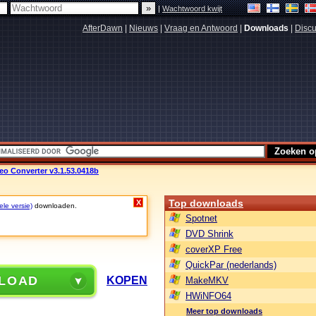
|
Wachtwoord kwijt
AfterDawn
|
Nieuws
|
Vraag en Antwoord
|
Downloads
|
Discu
o Converter v3.1.53.0418b
Top downloads
X
ele versie)
downloaden.
Spotnet
DVD Shrink
coverXP Free
QuickPar (nederlands)
LOAD
KOPEN
MakeMKV
HWiNFO64
Meer top downloads