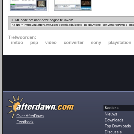
HTML code om naar deze pagina te linken:
Trefwoorden:
imtoo
psp
video
converter
sony
playstation
Sections:
Nieuws
Over AfterDawn
Downloads
Feedback
Top Downloads
Discussie