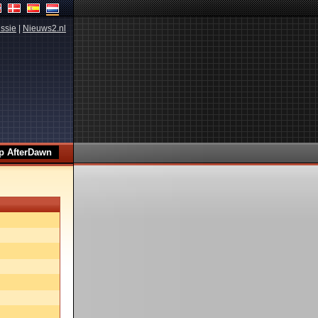
ssie
|
Nieuws2.nl