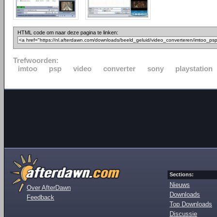
HTML code om naar deze pagina te linken:
Trefwoorden:
imtoo
psp
video
converter
sony
playstation
Sections:
Nieuws
Over AfterDawn
Downloads
Feedback
Top Downloads
Discussie