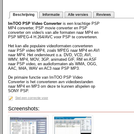
Beschrijving
Informatie
Alle versies
Reviews
ImTOO PSP Video Converter
is een krachtige PSP
MP4 converter, PSP movie converter en PSP
converter om video's van alle formaten naar MP4 en
PSP MPEG-4 H.264/AVC voor PSP te converteren.
Het kan alle populaire videoformaten converteren
naar PSP video MP4, zoals MPEG naar MP4 en AVI
naar MP4. Het ondersteunt o.a. DVD, VCD, AVI,
WMV, MP4, MOV, 3GP, animated GIF, RM en ASF
naar PSP video, en audioformaten als WMA, OGG,
AAC, M4A, WAV en AC3 naar PSP MP3.
De primaire functie van ImTOO PSP Video
Converter is het converteren avn videobestanden
naar MP4 en MP3 om deze te kunnen afspelen op
SONY PSP.
Stel een correctie voor
Screenshots: