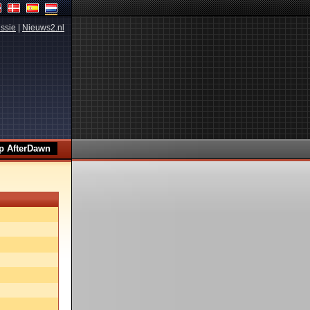
ssie
|
Nieuws2.nl