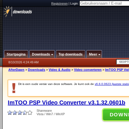
Registreren
|
Login:
Startpagina
Downloads
Top downloads
Meer
8/10/2026 4:24:49 AM
AfterDawn
>
Downloads
>
Video & Audio
>
Video converteren
>
ImTOO PSP Vide
Dit is een oude versie van deze software. Je kunt ook de
v6.6.0.0623 (laatste stabi
ImTOO PSP Video Converter v3.1.32.0601b
Shareware
DOWN
Vista / Win7 / WinXP