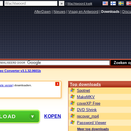
|
Wachtwoord kwijt
AfterDawn
|
Nieuws
|
Vraag en Antwoord
|
Downloads
|
Discu
o Converter v3.1.32.0601b
Top downloads
X
ele versie)
downloaden.
Spotnet
MakeMKV
coverXP Free
DVD Shrink
LOAD
KOPEN
recover_mp4
Password Viewer
Meer top downloads