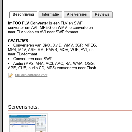
Beschrijving
Informatie
Alle versies
Reviews
ImTOO FLV Converter
is een FLV en SWF
converter om AVI, MPEG en WMV te converteren
naar FLV video en AVI naar SWF formaat.
FEATURES
Converteren van DivX, XviD, WMV, 3GP, MPEG,
MP4, M4V, ASF, RM, RMVB, MOV, VOB, AVI, etc.
naar FLV-formaat
Converteren naar SWF
Audio (MP2, M4A, AC3, AAC, RA, WMA, OGG,
APE, CUE, audio CD, MP3) converteren naar Flash.
Stel een correctie voor
Screenshots: