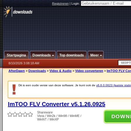
Registreren
|
Login:
Startpagina
Downloads
Top downloads
Meer
8/10/2026 3:08:18 AM
AfterDawn
>
Downloads
>
Video & Audio
>
Video converteren
>
ImTOO FLV Conv
Dit is een oude versie van deze software. Je kunt ook de
v6.6.0.0623 (laatste stabi
ImTOO FLV Converter v5.1.26.0925
Shareware
DOWN
Vista / Win2k / Win98 / WinME /
WinNT / WinXP