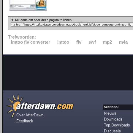
HTML code om naar deze pagina te linken:
Trefwoorden:
imtoo flv converter
imtoo
flv
swf
mp2
m4a
Sections:
Nieuws
Over AfterDawn
Downloads
Feedback
Top Downloads
Discussie