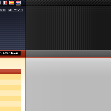
ssie
|
Nieuws2.nl