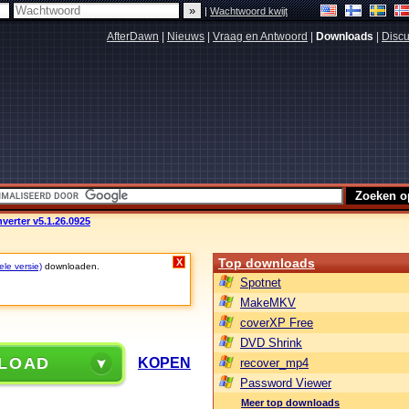
|
Wachtwoord kwijt
AfterDawn
|
Nieuws
|
Vraag en Antwoord
|
Downloads
|
Discu
erter v5.1.26.0925
Top downloads
X
ele versie)
downloaden.
Spotnet
MakeMKV
coverXP Free
DVD Shrink
LOAD
KOPEN
recover_mp4
Password Viewer
Meer top downloads