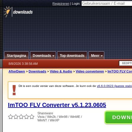
Registreren
|
Login:
Startpagina
Downloads
Top downloads
Meer
8/8/2026 3:38:56 AM
AfterDawn
>
Downloads
>
Video & Audio
>
Video converteren
>
ImTOO FLV Conv
Dit is een oude versie van deze software. Je kunt ook de
v6.6.0.0623 (laatste stabi
ImTOO FLV Converter v5.1.23.0605
Shareware
DOWN
Vista / Win2k / Win98 / WinME /
WinNT / WinXP