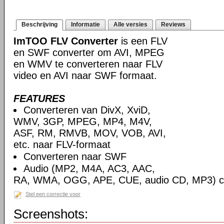
Beschrijving
Informatie
Alle versies
Reviews
ImTOO FLV Converter
is een FLV
en SWF converter om AVI, MPEG
en WMV te converteren naar FLV
video en AVI naar SWF formaat.
FEATURES
Converteren van DivX, XviD,
WMV, 3GP, MPEG, MP4, M4V,
ASF, RM, RMVB, MOV, VOB, AVI,
etc. naar FLV-formaat
Converteren naar SWF
Audio (MP2, M4A, AC3, AAC,
RA, WMA, OGG, APE, CUE, audio CD, MP3) co
Stel een correctie voor
Screenshots: