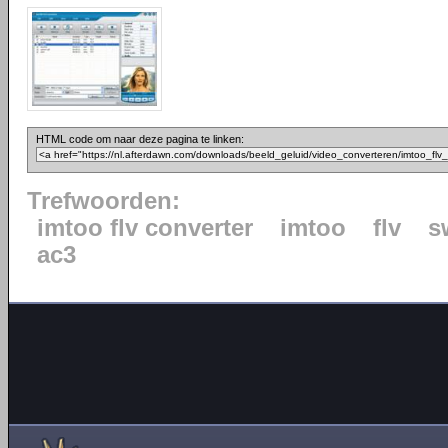
HTML code om naar deze pagina te linken:
Trefwoorden:
imtoo flv converter
imtoo
flv
s
ac3