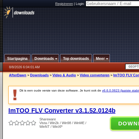
Registreren
|
Login:
Startpagina
Downloads
Top downloads
Meer
8/8/2026 6:04:01 AM
AfterDawn
>
Downloads
>
Video & Audio
>
Video converteren
>
ImTOO FLV Conv
Dit is een oude versie van deze software. Je kunt ook de
v6.6.0.0623 (laatste stabi
ImTOO FLV Converter v3.1.52.0124b
Shareware
DOWN
Vista / Win2k / Win98 / WinME /
WinNT / WinXP