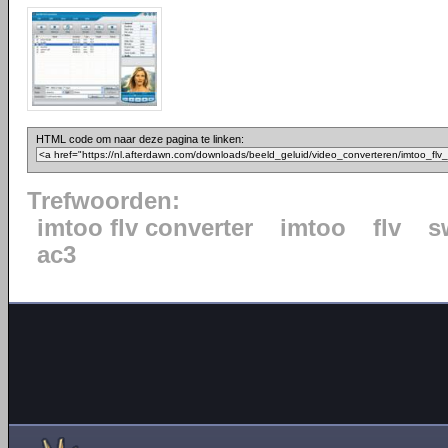
HTML code om naar deze pagina te linken:
Trefwoorden:
imtoo flv converter
imtoo
flv
s
ac3