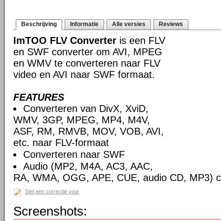
Beschrijving
Informatie
Alle versies
Reviews
ImTOO FLV Converter
is een FLV
en SWF converter om AVI, MPEG
en WMV te converteren naar FLV
video en AVI naar SWF formaat.
FEATURES
Converteren van DivX, XviD,
WMV, 3GP, MPEG, MP4, M4V,
ASF, RM, RMVB, MOV, VOB, AVI,
etc. naar FLV-formaat
Converteren naar SWF
Audio (MP2, M4A, AC3, AAC,
RA, WMA, OGG, APE, CUE, audio CD, MP3) co
Stel een correctie voor
Screenshots: