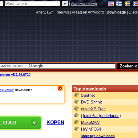
|
Wachtwoord kwijt
AfterDawn
|
Nieuws
|
Vraag en Antwoord
|
Downloads
|
Discu
erter v5.1.26.0710
Top downloads
X
ele versie)
downloaden.
Spotnet
DVD Shrink
coverXP Free
QuickPar (nederlands)
LOAD
KOPEN
MakeMKV
HWiNFO64
Meer top downloads