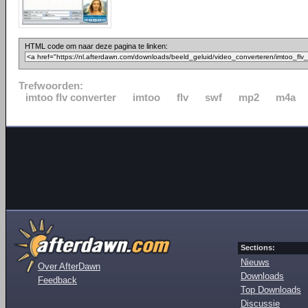
HTML code om naar deze pagina te linken:
Trefwoorden:
imtoo flv converter
imtoo
flv
swf
mp2
m4a
Sections:
Nieuws
Over AfterDawn
Downloads
Feedback
Top Downloads
Discussie