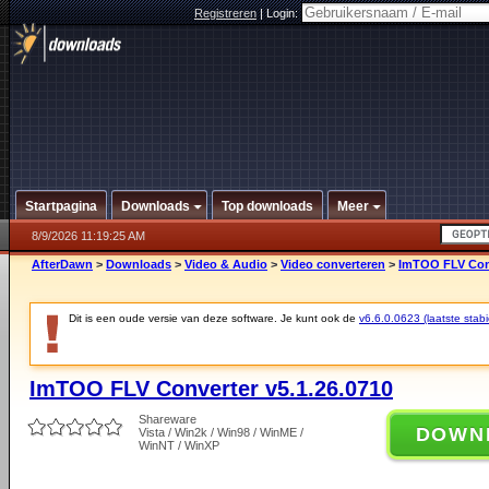
Registreren
|
Login:
Startpagina
Downloads
Top downloads
Meer
8/9/2026 11:19:25 AM
AfterDawn
>
Downloads
>
Video & Audio
>
Video converteren
>
ImTOO FLV Conv
Dit is een oude versie van deze software. Je kunt ook de
v6.6.0.0623 (laatste stabi
ImTOO FLV Converter v5.1.26.0710
Shareware
DOWN
Vista / Win2k / Win98 / WinME /
WinNT / WinXP