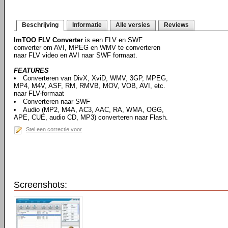
Beschrijving
Informatie
Alle versies
Reviews
ImTOO FLV Converter
is een FLV en SWF
converter om AVI, MPEG en WMV te converteren
naar FLV video en AVI naar SWF formaat.
FEATURES
Converteren van DivX, XviD, WMV, 3GP, MPEG,
MP4, M4V, ASF, RM, RMVB, MOV, VOB, AVI, etc.
naar FLV-formaat
Converteren naar SWF
Audio (MP2, M4A, AC3, AAC, RA, WMA, OGG,
APE, CUE, audio CD, MP3) converteren naar Flash.
Stel een correctie voor
Screenshots: