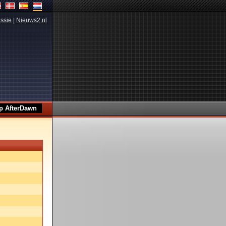
ssie
|
Nieuws2.nl