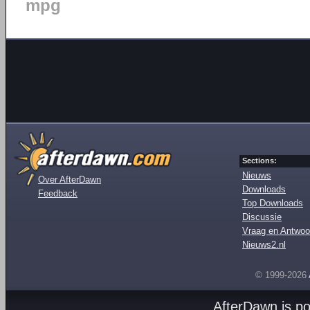
mpg
Sections:
Nieuws
Over AfterDawn
Downloads
Feedback
Top Downloads
Discussie
Vraag en Antwoo
Nieuws2.nl
© 1999-2026
AfterDawn is p