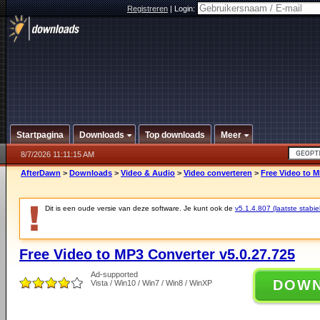
Registreren
|
Login:
Startpagina
Downloads
Top downloads
Meer
8/7/2026 11:11:15 AM
AfterDawn
>
Downloads
>
Video & Audio
>
Video converteren
>
Free Video to M
Dit is een oude versie van deze software. Je kunt ook de
v5.1.4.807 (laatste stabie
Free Video to MP3 Converter v5.0.27.725
Ad-supported
DOW
Vista / Win10 / Win7 / Win8 / WinXP