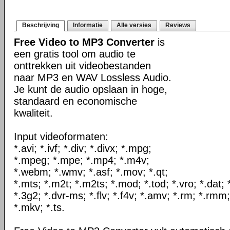
Beschrijving
Informatie
Alle versies
Reviews
Free Video to MP3 Converter
is
een gratis tool om audio te
onttrekken uit videobestanden
naar MP3 en WAV Lossless Audio.
Je kunt de audio opslaan in hoge,
standaard en economische
kwaliteit.
Input videoformaten:
*.avi; *.ivf; *.div; *.divx; *.mpg;
*.mpeg; *.mpe; *.mp4; *.m4v;
*.webm; *.wmv; *.asf; *.mov; *.qt;
*.mts; *.m2t; *.m2ts; *.mod; *.tod; *.vro; *.dat;
*.3g2; *.dvr-ms; *.flv; *.f4v; *.amv; *.rm; *.rmm;
*.mkv; *.ts.