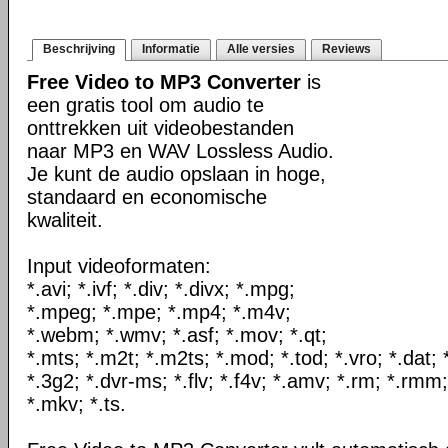
Beschrijving
Informatie
Alle versies
Reviews
Free Video to MP3 Converter
is
een gratis tool om audio te
onttrekken uit videobestanden
naar MP3 en WAV Lossless Audio.
Je kunt de audio opslaan in hoge,
standaard en economische
kwaliteit.
Input videoformaten:
*.avi; *.ivf; *.div; *.divx; *.mpg;
*.mpeg; *.mpe; *.mp4; *.m4v;
*.webm; *.wmv; *.asf; *.mov; *.qt;
*.mts; *.m2t; *.m2ts; *.mod; *.tod; *.vro; *.dat;
*.3g2; *.dvr-ms; *.flv; *.f4v; *.amv; *.rm; *.rmm;
*.mkv; *.ts.