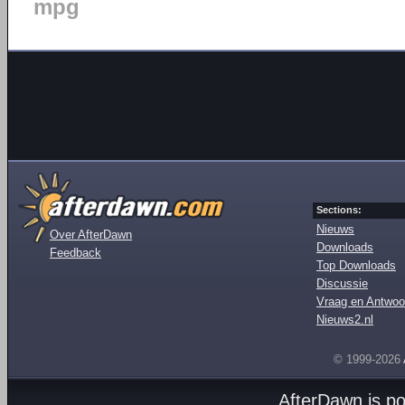
mpg
Sections:
Nieuws
Over AfterDawn
Downloads
Feedback
Top Downloads
Discussie
Vraag en Antwoo
Nieuws2.nl
© 1999-2026
AfterDawn is p