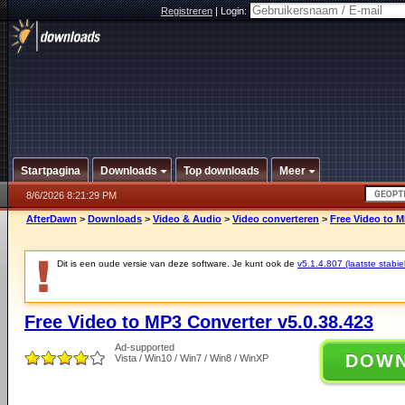
Registreren
|
Login:
Startpagina
Downloads
Top downloads
Meer
8/6/2026 8:21:29 PM
AfterDawn
>
Downloads
>
Video & Audio
>
Video converteren
>
Free Video to M
Dit is een oude versie van deze software. Je kunt ook de
v5.1.4.807 (laatste stabie
Free Video to MP3 Converter v5.0.38.423
Ad-supported
DOW
Vista / Win10 / Win7 / Win8 / WinXP