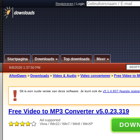
Registreren
|
Login:
Startpagina
Downloads
Top downloads
Meer
8/8/2026 1:37:50 PM
AfterDawn
>
Downloads
>
Video & Audio
>
Video converteren
>
Free Video to M
Dit is een oude versie van deze software. Je kunt ook de
v5.1.4.807 (laatste stabie
Free Video to MP3 Converter v5.0.23.319
Ad-supported
DOW
Vista / Win10 / Win7 / Win8 / WinXP