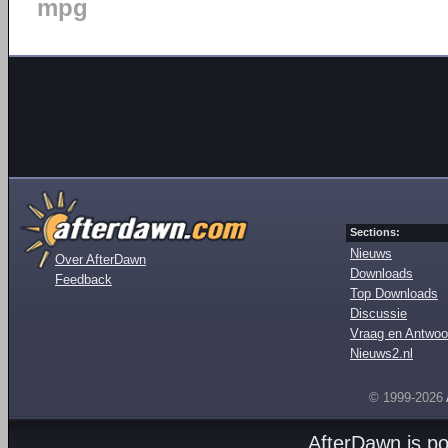
mpg
Sections:
Nieuws
Over AfterDawn
Downloads
Feedback
Top Downloads
Discussie
Vraag en Antwoo
Nieuws2.nl
© 1999-2026
AfterDawn is p