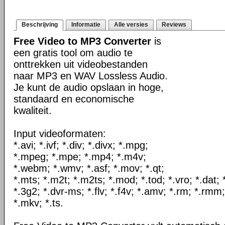
Beschrijving
Informatie
Alle versies
Reviews
Free Video to MP3 Converter
is
een gratis tool om audio te
onttrekken uit videobestanden
naar MP3 en WAV Lossless Audio.
Je kunt de audio opslaan in hoge,
standaard en economische
kwaliteit.
Input videoformaten:
*.avi; *.ivf; *.div; *.divx; *.mpg;
*.mpeg; *.mpe; *.mp4; *.m4v;
*.webm; *.wmv; *.asf; *.mov; *.qt;
*.mts; *.m2t; *.m2ts; *.mod; *.tod; *.vro; *.dat;
*.3g2; *.dvr-ms; *.flv; *.f4v; *.amv; *.rm; *.rmm;
*.mkv; *.ts.