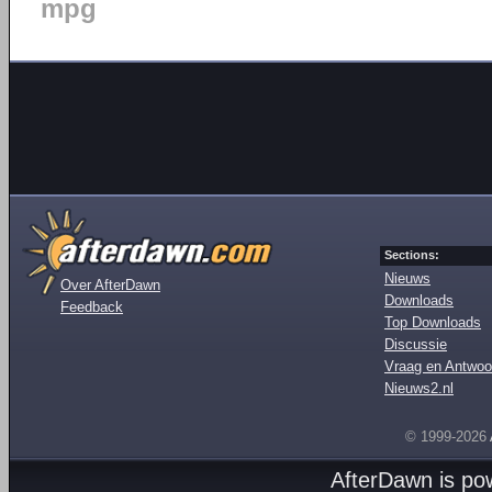
mpg
Sections:
Nieuws
Over AfterDawn
Downloads
Feedback
Top Downloads
Discussie
Vraag en Antwoo
Nieuws2.nl
© 1999-2026
AfterDawn is p