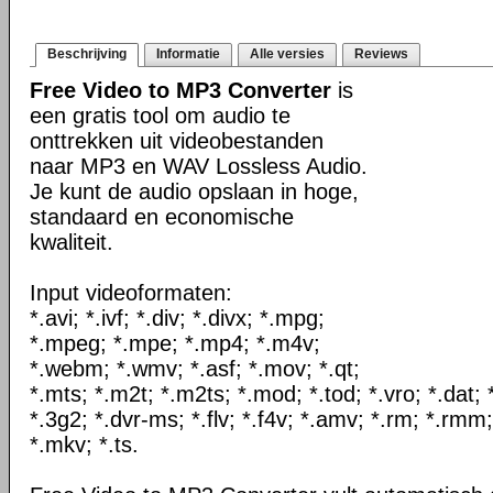
Beschrijving
Informatie
Alle versies
Reviews
Free Video to MP3 Converter
is
een gratis tool om audio te
onttrekken uit videobestanden
naar MP3 en WAV Lossless Audio.
Je kunt de audio opslaan in hoge,
standaard en economische
kwaliteit.
Input videoformaten:
*.avi; *.ivf; *.div; *.divx; *.mpg;
*.mpeg; *.mpe; *.mp4; *.m4v;
*.webm; *.wmv; *.asf; *.mov; *.qt;
*.mts; *.m2t; *.m2ts; *.mod; *.tod; *.vro; *.dat;
*.3g2; *.dvr-ms; *.flv; *.f4v; *.amv; *.rm; *.rmm;
*.mkv; *.ts.