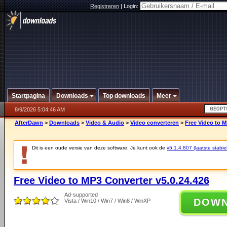
Registreren
|
Login:
Startpagina
Downloads
Top downloads
Meer
8/9/2026 5:04:46 AM
AfterDawn
>
Downloads
>
Video & Audio
>
Video converteren
>
Free Video to M
Dit is een oude versie van deze software. Je kunt ook de
v5.1.4.807 (laatste stabie
Free Video to MP3 Converter v5.0.24.426
Ad-supported
DOW
Vista / Win10 / Win7 / Win8 / WinXP