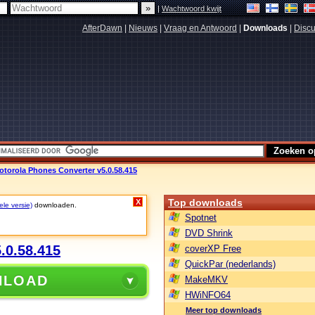
|
Wachtwoord kwijt
AfterDawn
|
Nieuws
|
Vraag en Antwoord
|
Downloads
|
Discu
otorola Phones Converter v5.0.58.415
Top downloads
X
ele versie)
downloaden.
Spotnet
DVD Shrink
.0.58.415
coverXP Free
QuickPar (nederlands)
NLOAD
MakeMKV
HWiNFO64
Meer top downloads