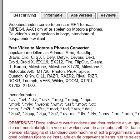
Beschrijving
Informatie
Alle versies
Reviews
Videobestanden converteren naar MP4-formaat
(MPEG4, AAC) om af te spelen op Motorola phones.
De video's kun je opslaan in hoge, standaard of
besparende kwaliteit.
Free Video to Motorola Phones Converter
populaire modellen als Admiral, Atrix, Backflip,
Bravo, Cliq, Cliq XT, Defy, Defy+, Devour, Dext,
Droid, Droid X, EX119, EX212, Fire, FlipOut, Gleam,
i1, Karma, Milestone, Milestone XT720, Milestone 2,
Motocubo A45, MT720, Photon, Pro+, Spice,
Quench, Q 9h, Q 11, RAZR, RAZR2, Rival, RIZR,
ROKR, Triumph, VE66, Wilder, XOOM, XT701,
XT702, XT800.
Invoerformaten:
*.avi; *.ivf; *.div; *.divx; *.mpg; *.mpeg; *.mpe;
*.mp4; *.m4v; *.webm; *.wmv; *.asf; *.mov; *.qt;
*.mts; *.m2t; *.m2ts; *.mod; *.tod; *.vro; *.dat;
*.3gp2; *.3gpp; *.3gp; *.3g2; *.dvr-ms; *.flv; *.f4v; *.amv; *.rm; *.rmm; *.r
OPMERKING!
Deze software wordt ondersteund door reclame en wil graa
die niet noodzakelijk zijn voor de werking van de applicatie zelf. Dit kan
browser startpagina of standaard zoekmachine of extra programma's van
goed opletten tijdens de installatie en de ongewenste items niet te selec