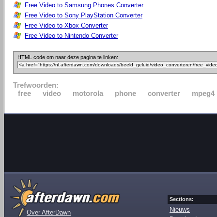
Free Video to Samsung Phones Converter
Free Video to Sony PlayStation Converter
Free Video to Xbox Converter
Free Video to Nintendo Converter
HTML code om naar deze pagina te linken:
Trefwoorden:
free
video
motorola
phone
converter
mpeg4
Sections:
Nieuws
Over AfterDawn