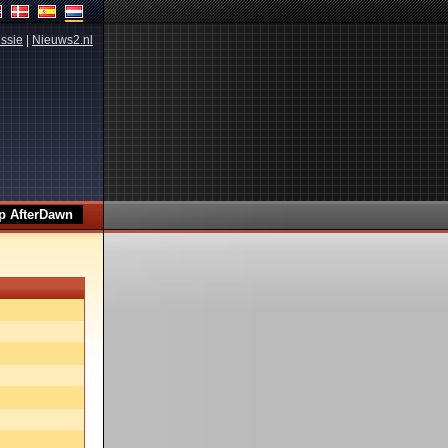
ssie
|
Nieuws2.nl