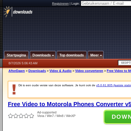
Registreren
|
Login:
Startpagina
Downloads
Top downloads
Meer
8/7/2026 5:06:43 AM
AfterDawn
>
Downloads
>
Video & Audio
>
Video converteren
>
Free Video to M
Dit is een oude versie van deze software. Je kunt ook de
v5.0.61.805 (laatste stabi
Free Video to Motorola Phones Converter v5
Ad-supported
DOW
Vista / Win7 / Win8 / WinXP