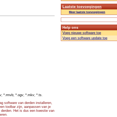
Laatste toevoegingen
Meer laatste toevoegingen
Help ons
Voeg nieuwe software toe
Voeg een software update toe
v; *.rmvb; *.ogv; *.mkv; *.ts.
g software van derden installeren,
 een toolbar zijn, aanpassen van je
 derden. Het is dus een kwestie van
teren.