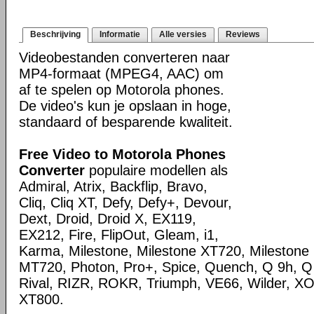
Beschrijving
Informatie
Alle versies
Reviews
Videobestanden converteren naar
MP4-formaat (MPEG4, AAC) om
af te spelen op Motorola phones.
De video's kun je opslaan in hoge,
standaard of besparende kwaliteit.
Free Video to Motorola Phones
Converter
populaire modellen als
Admiral, Atrix, Backflip, Bravo,
Cliq, Cliq XT, Defy, Defy+, Devour,
Dext, Droid, Droid X, EX119,
EX212, Fire, FlipOut, Gleam, i1,
Karma, Milestone, Milestone XT720, Milestone
MT720, Photon, Pro+, Spice, Quench, Q 9h, 
Rival, RIZR, ROKR, Triumph, VE66, Wilder, 
XT800.