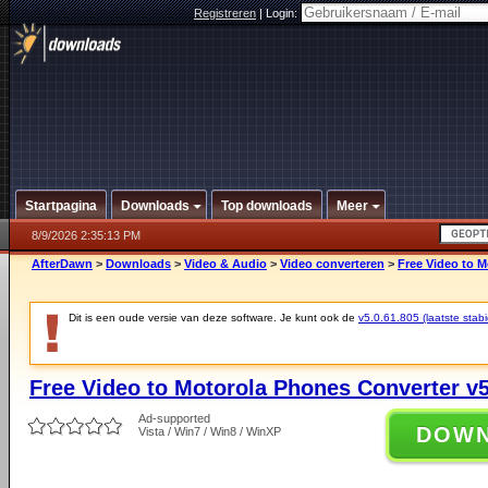
Registreren
|
Login:
Startpagina
Downloads
Top downloads
Meer
8/9/2026 2:35:13 PM
AfterDawn
>
Downloads
>
Video & Audio
>
Video converteren
>
Free Video to M
Dit is een oude versie van deze software. Je kunt ook de
v5.0.61.805 (laatste stabi
Free Video to Motorola Phones Converter v5
Ad-supported
DOW
Vista / Win7 / Win8 / WinXP