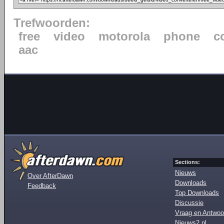
Trefwoorden:
free
video
motorola
phone
c
aac
Sections:
Nieuws
Over AfterDawn
Downloads
Feedback
Top Downloads
Discussie
Vraag en Antwoo
Nieuws2.nl