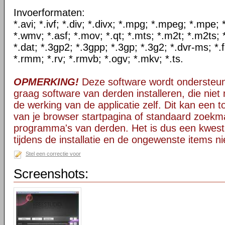
Invoerformaten:
*.avi; *.ivf; *.div; *.divx; *.mpg; *.mpeg; *.mpe
*.wmv; *.asf; *.mov; *.qt; *.mts; *.m2t; *.m2ts; 
*.dat; *.3gp2; *.3gpp; *.3gp; *.3g2; *.dvr-ms; *.f
*.rmm; *.rv; *.rmvb; *.ogv; *.mkv; *.ts.
OPMERKING!
Deze software wordt ondersteun
graag software van derden installeren, die niet 
de werking van de applicatie zelf. Dit kan een t
van je browser startpagina of standaard zoekm
programma's van derden. Het is dus een kwest
tijdens de installatie en de ongewenste items ni
Stel een correctie voor
Screenshots: