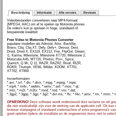
Beschrijving
Informatie
Alle versies
Reviews
Videobestanden converteren naar MP4-formaat
(MPEG4, AAC) om af te spelen op Motorola phones.
De video's kun je opslaan in hoge, standaard of
besparende kwaliteit.
Free Video to Motorola Phones Converter
populaire modellen als Admiral, Atrix, Backflip,
Bravo, Cliq, Cliq XT, Defy, Defy+, Devour, Dext,
Droid, Droid X, EX119, EX212, Fire, FlipOut, Gleam,
i1, Karma, Milestone, Milestone XT720, Milestone 2,
Motocubo A45, MT720, Photon, Pro+, Spice,
Quench, Q 9h, Q 11, RAZR, RAZR2, Rival, RIZR,
ROKR, Triumph, VE66, Wilder, XOOM, XT701,
XT702, XT800.
Invoerformaten:
*.avi; *.ivf; *.div; *.divx; *.mpg; *.mpeg; *.mpe;
*.mp4; *.m4v; *.webm; *.wmv; *.asf; *.mov; *.qt;
*.mts; *.m2t; *.m2ts; *.mod; *.tod; *.vro; *.dat;
*.3gp2; *.3gpp; *.3gp; *.3g2; *.dvr-ms; *.flv; *.f4v; *.amv; *.rm; *.rmm; *.r
OPMERKING!
Deze software wordt ondersteund door reclame en wil graa
die niet noodzakelijk zijn voor de werking van de applicatie zelf. Dit kan
browser startpagina of standaard zoekmachine of extra programma's van
goed opletten tijdens de installatie en de ongewenste items niet te selec