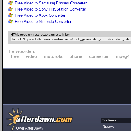
Free Video to Samsung Phones Converter
Free Video to Sony PlayStation Converter
Free Video to Xbox Converter
Free Video to Nintendo Converter
HTML code om naar deze pagina te linken:
Trefwoorden:
free
video
motorola
phone
converter
mpeg4
Sections:
Nieuws
Over AfterDawn