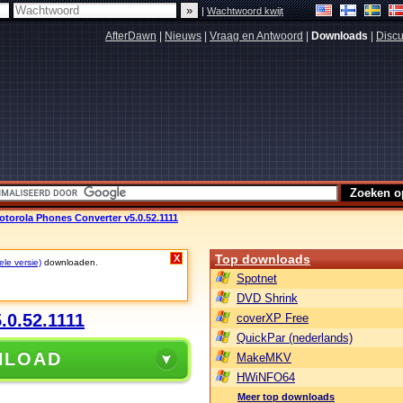
|
Wachtwoord kwijt
AfterDawn
|
Nieuws
|
Vraag en Antwoord
|
Downloads
|
Discu
otorola Phones Converter v5.0.52.1111
Top downloads
X
ele versie)
downloaden.
Spotnet
DVD Shrink
.0.52.1111
coverXP Free
QuickPar (nederlands)
NLOAD
MakeMKV
HWiNFO64
Meer top downloads