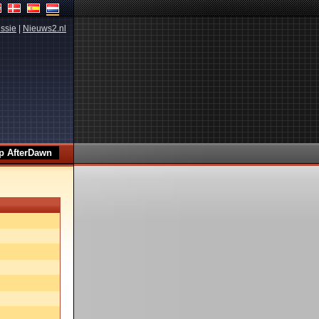
ssie
|
Nieuws2.nl