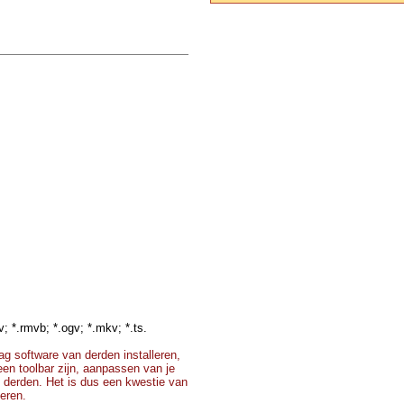
v; *.rmvb; *.ogv; *.mkv; *.ts.
g software van derden installeren,
 een toolbar zijn, aanpassen van je
 derden. Het is dus een kwestie van
teren.