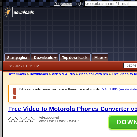
Registreren
|
Login:
Startpagina
Downloads
Top downloads
Meer
8/9/2026 1:11:19 PM
AfterDawn
>
Downloads
>
Video & Audio
>
Video converteren
>
Free Video to M
Dit is een oude versie van deze software. Je kunt ook de
v5.0.61.805 (laatste stabi
Free Video to Motorola Phones Converter v5
Ad-supported
DOW
Vista / Win7 / Win8 / WinXP