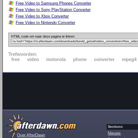
Free Video to Samsung Phones Converter
Free Video to Sony PlayStation Converter
Free Video to Xbox Converter
Free Video to Nintendo Converter
HTML code om naar deze pagina te linken:
Trefwoorden:
free
video
motorola
phone
converter
mpeg4
Sections:
Nieuws
Over AfterDawn