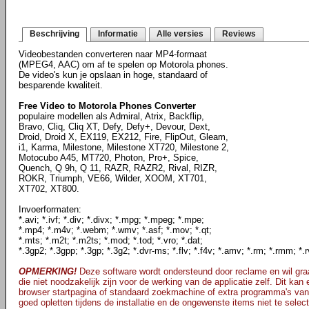
Beschrijving
Informatie
Alle versies
Reviews
Videobestanden converteren naar MP4-formaat
(MPEG4, AAC) om af te spelen op Motorola phones.
De video's kun je opslaan in hoge, standaard of
besparende kwaliteit.
Free Video to Motorola Phones Converter
populaire modellen als Admiral, Atrix, Backflip,
Bravo, Cliq, Cliq XT, Defy, Defy+, Devour, Dext,
Droid, Droid X, EX119, EX212, Fire, FlipOut, Gleam,
i1, Karma, Milestone, Milestone XT720, Milestone 2,
Motocubo A45, MT720, Photon, Pro+, Spice,
Quench, Q 9h, Q 11, RAZR, RAZR2, Rival, RIZR,
ROKR, Triumph, VE66, Wilder, XOOM, XT701,
XT702, XT800.
Invoerformaten:
*.avi; *.ivf; *.div; *.divx; *.mpg; *.mpeg; *.mpe;
*.mp4; *.m4v; *.webm; *.wmv; *.asf; *.mov; *.qt;
*.mts; *.m2t; *.m2ts; *.mod; *.tod; *.vro; *.dat;
*.3gp2; *.3gpp; *.3gp; *.3g2; *.dvr-ms; *.flv; *.f4v; *.amv; *.rm; *.rmm; *.r
OPMERKING!
Deze software wordt ondersteund door reclame en wil graa
die niet noodzakelijk zijn voor de werking van de applicatie zelf. Dit kan
browser startpagina of standaard zoekmachine of extra programma's van
goed opletten tijdens de installatie en de ongewenste items niet te selec