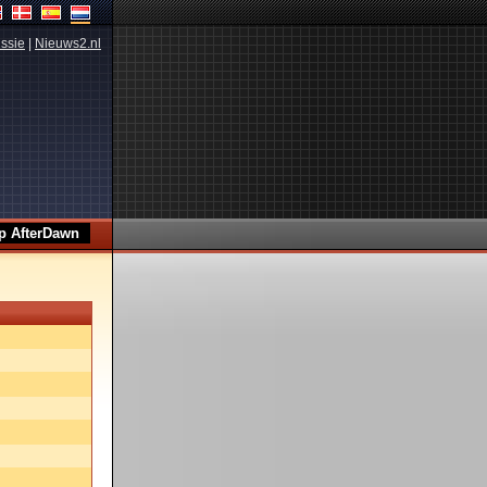
ssie
|
Nieuws2.nl