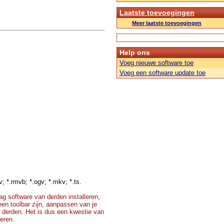
Laatste toevoegingen
Meer laatste toevoegingen
Help ons
Voeg nieuwe software toe
Voeg een software update toe
v; *.rmvb; *.ogv; *.mkv; *.ts.
g software van derden installeren,
 een toolbar zijn, aanpassen van je
 derden. Het is dus een kwestie van
teren.