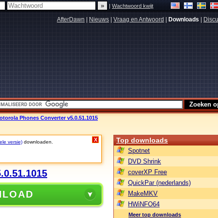
|
Wachtwoord kwijt
AfterDawn
|
Nieuws
|
Vraag en Antwoord
|
Downloads
|
Discu
otorola Phones Converter v5.0.51.1015
Top downloads
X
ele versie)
downloaden.
Spotnet
DVD Shrink
.0.51.1015
coverXP Free
QuickPar (nederlands)
NLOAD
MakeMKV
HWiNFO64
Meer top downloads