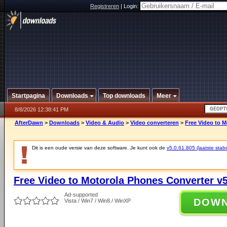
Registreren
|
Login:
Startpagina
Downloads
Top downloads
Meer
8/8/2026 12:38:41 PM
AfterDawn
>
Downloads
>
Video & Audio
>
Video converteren
>
Free Video to M
Dit is een oude versie van deze software. Je kunt ook de
v5.0.61.805 (laatste stabi
Free Video to Motorola Phones Converter v5
Ad-supported
DOW
Vista / Win7 / Win8 / WinXP