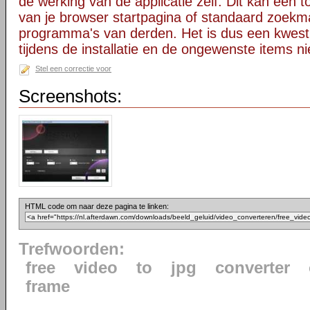
de werking van de applicatie zelf. Dit kan een t
van je browser startpagina of standaard zoekm
programma's van derden. Het is dus een kwest
tijdens de installatie en de ongewenste items ni
Stel een correctie voor
Screenshots:
HTML code om naar deze pagina te linken:
Trefwoorden:
free
video
to
jpg
converter
frame