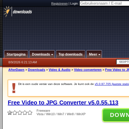
Registreren
|
Login:
Startpagina
Downloads
Top downloads
Meer
8/9/2026 6:21:13 AM
AfterDawn
>
Downloads
>
Video & Audio
>
Video converteren
>
Free Video to J
Dit is een oude versie van deze software. Je kunt ook de
v5.0.97.705 (laatste stabi
Free Video to JPG Converter v5.0.55.113
Freeware
DOW
Vista / Win10 / Win7 / Win8 / WinXP