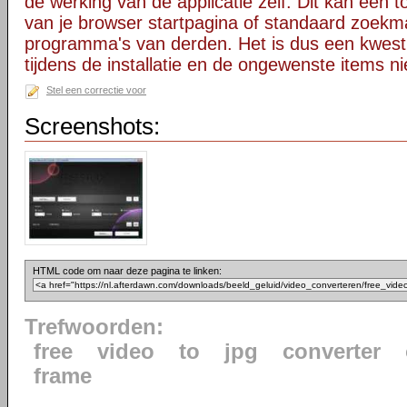
de werking van de applicatie zelf. Dit kan een t
van je browser startpagina of standaard zoekm
programma's van derden. Het is dus een kwest
tijdens de installatie en de ongewenste items ni
Stel een correctie voor
Screenshots:
HTML code om naar deze pagina te linken:
Trefwoorden:
free
video
to
jpg
converter
frame