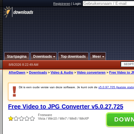
Registreren
|
Login:
Startpagina
Downloads
Top downloads
Meer
8/8/2026 8:22:49 AM
AfterDawn
>
Downloads
>
Video & Audio
>
Video converteren
>
Free Video to J
Dit is een oude versie van deze software. Je kunt ook de
v5.0.97.705 (laatste stabi
Free Video to JPG Converter v5.0.27.725
Freeware
DOW
Vista / Win10 / Win7 / Win8 / WinXP