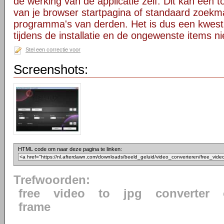
de werking van de applicatie zelf. Dit kan een t
van je browser startpagina of standaard zoekm
programma's van derden. Het is dus een kwest
tijdens de installatie en de ongewenste items ni
Stel een correctie voor
Screenshots:
HTML code om naar deze pagina te linken:
Trefwoorden:
free
video
to
jpg
converter
frame