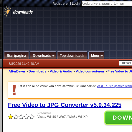
Registreren
|
Login:
Startpagina
Downloads
Top downloads
Meer
8/8/2026 11:42:40 AM
AfterDawn
>
Downloads
>
Video & Audio
>
Video converteren
>
Free Video to J
Dit is een oude versie van deze software. Je kunt ook de
v5.0.97.705 (laatste stabi
Free Video to JPG Converter v5.0.34.225
Freeware
DOW
Vista / Win10 / Win7 / Win8 / WinXP