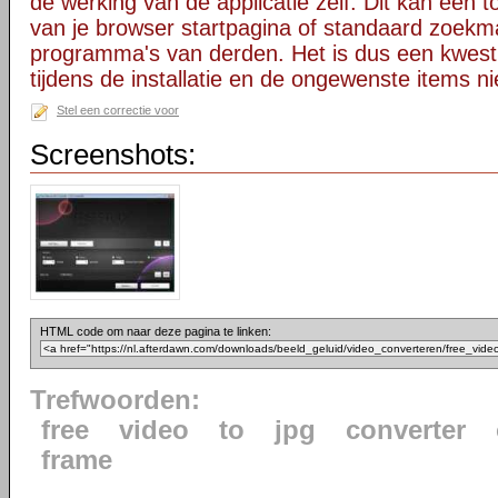
de werking van de applicatie zelf. Dit kan een t
van je browser startpagina of standaard zoekm
programma's van derden. Het is dus een kwest
tijdens de installatie en de ongewenste items ni
Stel een correctie voor
Screenshots:
HTML code om naar deze pagina te linken:
Trefwoorden:
free
video
to
jpg
converter
frame