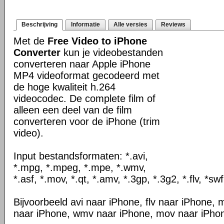
Beschrijving
Informatie
Alle versies
Reviews
Met de
Free Video to iPhone
Converter
kun je videobestanden
converteren naar Apple iPhone
MP4 videoformat gecodeerd met
de hoge kwaliteit h.264
videocodec. De complete film of
alleen een deel van de film
converteren voor de iPhone (trim
video).
Input bestandsformaten: *.avi,
*.mpg, *.mpeg, *.mpe, *.wmv,
*.asf, *.mov, *.qt, *.amv, *.3gp, *.3g2, *.flv, *swf
Bijvoorbeeld avi naar iPhone, flv naar iPhone
naar iPhone, wmv naar iPhone, mov naar iPhon