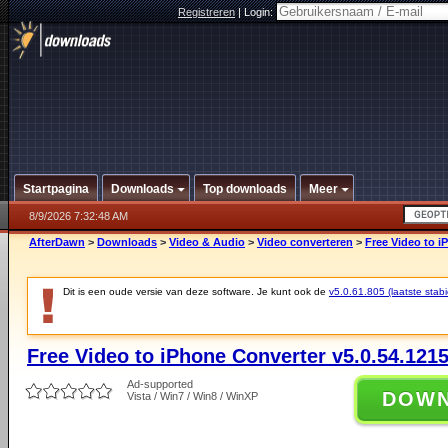
Registreren
|
Login:
Startpagina
Downloads
Top downloads
Meer
8/9/2026 7:32:48 AM
AfterDawn
>
Downloads
>
Video & Audio
>
Video converteren
>
Free Video to i
Dit is een oude versie van deze software. Je kunt ook de
v5.0.61.805 (laatste stabi
Free Video to iPhone Converter v5.0.54.121
Ad-supported
DOW
Vista / Win7 / Win8 / WinXP