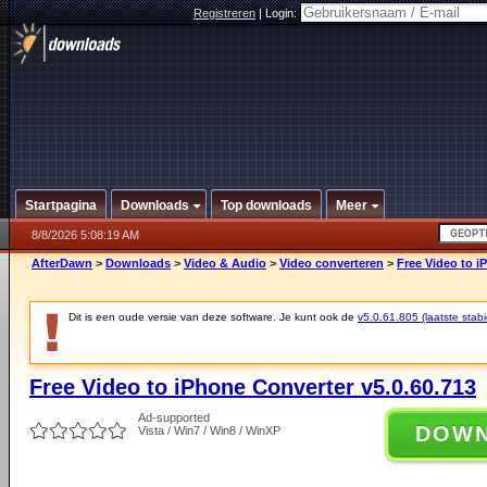
Registreren
|
Login:
Startpagina
Downloads
Top downloads
Meer
8/8/2026 5:08:19 AM
AfterDawn
>
Downloads
>
Video & Audio
>
Video converteren
>
Free Video to i
Dit is een oude versie van deze software. Je kunt ook de
v5.0.61.805 (laatste stabi
Free Video to iPhone Converter v5.0.60.713
Ad-supported
DOW
Vista / Win7 / Win8 / WinXP