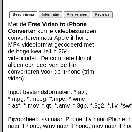
Beschrijving
Informatie
Alle versies
Reviews
Met de
Free Video to iPhone
Converter
kun je videobestanden
converteren naar Apple iPhone
MP4 videoformat gecodeerd met
de hoge kwaliteit h.264
videocodec. De complete film of
alleen een deel van de film
converteren voor de iPhone (trim
video).
Input bestandsformaten: *.avi,
*.mpg, *.mpeg, *.mpe, *.wmv,
*.asf, *.mov, *.qt, *.amv, *.3gp, *.3g2, *.flv, *swf
Bijvoorbeeld avi naar iPhone, flv naar iPhone
naar iPhone, wmv naar iPhone, mov naar iPhon