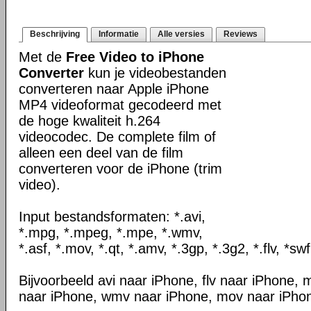
Beschrijving
Informatie
Alle versies
Reviews
Met de
Free Video to iPhone
Converter
kun je videobestanden
converteren naar Apple iPhone
MP4 videoformat gecodeerd met
de hoge kwaliteit h.264
videocodec. De complete film of
alleen een deel van de film
converteren voor de iPhone (trim
video).
Input bestandsformaten: *.avi,
*.mpg, *.mpeg, *.mpe, *.wmv,
*.asf, *.mov, *.qt, *.amv, *.3gp, *.3g2, *.flv, *swf
Bijvoorbeeld avi naar iPhone, flv naar iPhone
naar iPhone, wmv naar iPhone, mov naar iPhon