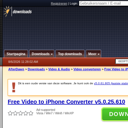
Registreren
|
Login:
Startpagina
Downloads
Top downloads
Meer
8/6/2026 11:28:02 AM
AfterDawn
>
Downloads
>
Video & Audio
>
Video converteren
>
Free Video to i
Dit is een oude versie van deze software. Je kunt ook de
v5.0.61.805 (laatste stabi
Free Video to iPhone Converter v5.0.25.610
Ad-supported
DOW
Vista / Win7 / Win8 / WinXP